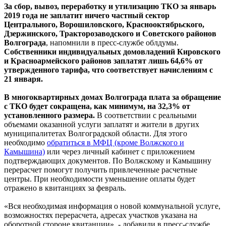
За сбор, вывоз, переработку и утилизацию ТКО за январь
2019 года не заплатит ничего частный сектор
Центрального, Ворошиловского, Краснооктябрьского,
Дзержинского, Тракторозаводского и Советского районов
Волгограда
, напомнили в пресс-службе облдумы.
Собственники индивидуальных домовладений Кировского
и Красноармейского районов заплатят лишь 64,6% от
утвержденного тарифа, что соответствует начислениям с
21 января.
В многоквартирных домах Волгограда плата за обращение
с ТКО будет сокращена, как минимум, на 32,3% от
установленного размера.
В соответствии с реальными
объемами оказанной услуги заплатят и жители в других
муниципалитетах Волгоградской области. Для этого
необходимо
обратиться в МФЦ (кроме Волжского и
Камышина)
или через личный кабинет с приложением
подтверждающих документов. По Волжскому и Камышину
перерасчет помогут получить привлеченные расчетные
центры. При необходимости уменьшение оплаты будет
отражено в квитанциях за февраль.
«Вся необходимая информация о новой коммунальной услуге,
возможностях перерасчета, адресах участков указана на
оборотной стороне квитанции», - добавили в пресс-службе