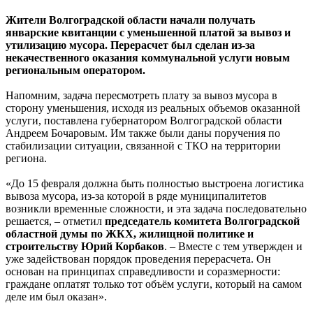
Жители Волгоградской области начали получать
январские квитанции с уменьшенной платой за вывоз и
утилизацию мусора. Перерасчет был сделан из-за
некачественного оказания коммунальной услуги новым
региональным оператором.
Напомним, задача пересмотреть плату за вывоз мусора в
сторону уменьшения, исходя из реальных объемов оказанной
услуги, поставлена губернатором Волгоградской области
Андреем Бочаровым. Им также были даны поручения по
стабилизации ситуации, связанной с ТКО на территории
региона.
«До 15 февраля должна быть полностью выстроена логистика
вывоза мусора, из-за которой в ряде муниципалитетов
возникли временные сложности, и эта задача последовательно
решается, – отметил
председатель комитета Волгоградской
областной думы по ЖКХ, жилищной политике и
строительству Юрий Корбаков
. – Вместе с тем утвержден и
уже задействован порядок проведения перерасчета. Он
основан на принципах справедливости и соразмерности:
граждане оплатят только тот объём услуги, который на самом
деле им был оказан».