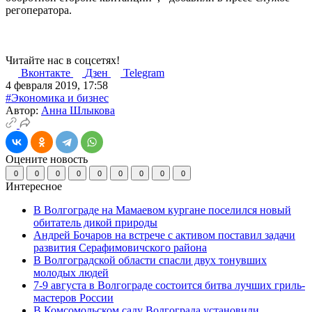
регоператора.
Читайте нас в соцсетях!
Вконтакте
Дзен
Telegram
4 февраля 2019, 17:58
#Экономика и бизнес
Автор:
Анна Шлыкова
Оцените новость
0
0
0
0
0
0
0
0
0
Интересное
В Волгограде на Мамаевом кургане поселился новый
обитатель дикой природы
Андрей Бочаров на встрече с активом поставил задачи
развития Серафимовичского района
В Волгоградской области спасли двух тонувших
молодых людей
7-9 августа в Волгограде состоится битва лучших гриль-
мастеров России
В Комсомольском саду Волгограда установили