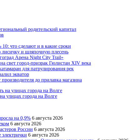
егиональный родительский капитал
ов
10: что сделают и в какие сроки
 лисичку и шляпочную плесень
град Арена Night City Trail»
на свет город-призрак Гюлистан XIV века
катамаран для патрулирования рек
валил экватор
 производителя до прилавка магазина
на улицах города на Волге
ыросла на 0,9%
6 августа 2026
еком
6 августа 2026
мастеров России
6 августа 2026
е электрички
6 августа 2026