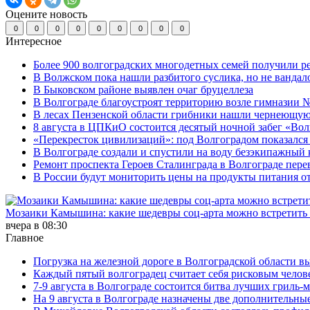
Оцените новость
0
0
0
0
0
0
0
0
0
Интересное
Более 900 волгоградских многодетных семей получили р
В Волжском пока нашли разбитого суслика, но не вандал
В Быковском районе выявлен очаг бруцеллеза
В Волгограде благоустроят территорию возле гимназии № 
В лесах Пензенской области грибники нашли чернеющую
8 августа в ЦПКиО состоится десятый ночной забег «Волго
«Перекресток цивилизаций»: под Волгоградом показался 
В Волгограде создали и спустили на воду безэкипажный 
Ремонт проспекта Героев Сталинграда в Волгограде пере
В России будут мониторить цены на продукты питания от
Мозаики Камышина: какие шедевры соц-арта можно встретить 
вчера в 08:30
Главное
Погрузка на железной дороге в Волгоградской области в
Каждый пятый волгоградец считает себя рисковым челов
7-9 августа в Волгограде состоится битва лучших гриль-
На 9 августа в Волгограде назначены две дополнительны