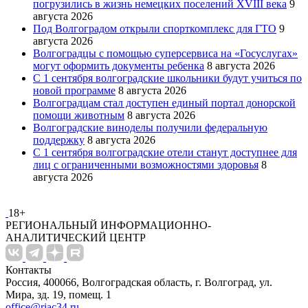
погрузились в жизнь немецких поселений XVIII века
9
августа 2026
Под Волгоградом открыли спорткомплекс для ГТО
9
августа 2026
Волгоградцы с помощью суперсервиса на «Госуслугах»
могут оформить документы ребенка
8 августа 2026
С 1 сентября волгоградские школьники будут учиться по
новой программе
8 августа 2026
Волгоградцам стал доступен единый портал донорской
помощи животным
8 августа 2026
Волгоградские виноделы получили федеральную
поддержку
8 августа 2026
С 1 сентября волгоградские отели станут доступнее для
лиц с ограниченными возможностями здоровья
8
августа 2026
18+
РЕГИОНАЛЬНЫЙ ИНФОРМАЦИОННО-
АНАЛИТИЧЕСКИЙ ЦЕНТР
Контакты
Россия, 400066, Волгоградская область, г. Волгоград, ул.
Мира, зд. 19, помещ. 1
office@riac34.ru