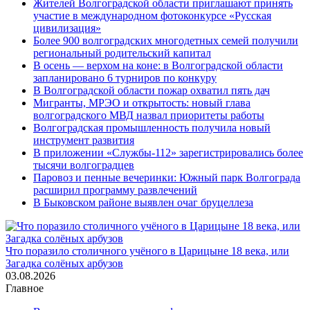
Жителей Волгоградской области приглашают принять
участие в международном фотоконкурсе «Русская
цивилизация»
Более 900 волгоградских многодетных семей получили
региональный родительский капитал
В осень — верхом на коне: в Волгоградской области
запланировано 6 турниров по конкуру
В Волгоградской области пожар охватил пять дач
Мигранты, МРЭО и открытость: новый глава
волгоградского МВД назвал приоритеты работы
Волгоградская промышленность получила новый
инструмент развития
В приложении «Службы-112» зарегистрировались более
тысячи волгоградцев
Паровоз и пенные вечеринки: Южный парк Волгограда
расширил программу развлечений
В Быковском районе выявлен очаг бруцеллеза
Что поразило столичного учёного в Царицыне 18 века, или
Загадка солёных арбузов
03.08.2026
Главное