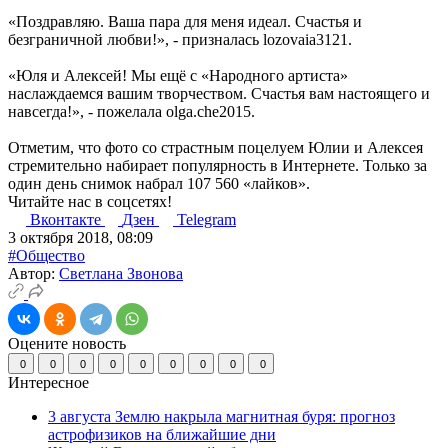
«Поздравляю. Ваша пара для меня идеал. Счастья и
безграничной любви!», - призналась lozovaia3121.
«Юля и Алексей! Мы ещё с «Народного артиста»
наслаждаемся вашим творчеством. Счастья вам настоящего и
навсегда!», - пожелала olga.che2015.
Отметим, что фото со страстным поцелуем Юлии и Алексея
стремительно набирает популярность в Интернете. Только за
один день снимок набрал 107 560 «лайков».
Читайте нас в соцсетях!
Вконтакте
Дзен
Telegram
3 октября 2018, 08:09
#Общество
Автор:
Светлана Звонова
Оцените новость
0
0
0
0
0
0
0
0
0
Интересное
3 августа Землю накрыла магнитная буря: прогноз
астрофизиков на ближайшие дни