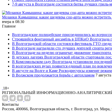
7-9 августа в Волгограде состоится битва лучших гриль-
Мозаики Камышина: какие шедевры соц-арта можно встретить 
вчера в 08:30
Главное
Волгоградские полицейские присоединились ко всеросси
Строящийся фонтанный ансамбль в ЦПКиО Волгограда п
В Волгоградской области состоялся фестиваль ГТО среди
В Волгограде наградили сто лучших деятелей спорта рег
В Волгограде на неделю ограничат движение транспорта
В детских лагерях Волгоградской области стартовали по
В Комсомольском саду Волгограда установили последний
В волгоградских вузах появится единый план по вовлеч
В августе на Волге и Каме Росводресурсы изменят режи
В Волжском продолжается борьба с автохламом
7 августа
18+
РЕГИОНАЛЬНЫЙ ИНФОРМАЦИОННО-АНАЛИТИЧЕСКИЙ
Контакты
Россия, 400066, Волгоградская область, г. Волгоград, ул. Мира, 