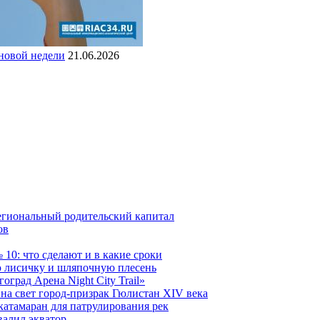
 новой недели
21.06.2026
егиональный родительский капитал
ов
10: что сделают и в какие сроки
 лисичку и шляпочную плесень
град Арена Night City Trail»
на свет город-призрак Гюлистан XIV века
катамаран для патрулирования рек
валил экватор