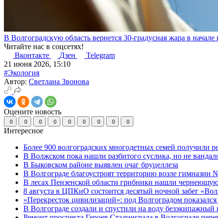
В Волгоградскую область вернется 30-градусная жара в начале
Читайте нас в соцсетях!
Вконтакте
Дзен
Telegram
21 июня 2026, 15:10
#Экология
Автор:
Светлана Звонова
Оцените новость
0
0
0
0
0
0
0
0
0
Интересное
Более 900 волгоградских многодетных семей получили р
В Волжском пока нашли разбитого суслика, но не вандал
В Быковском районе выявлен очаг бруцеллеза
В Волгограде благоустроят территорию возле гимназии № 
В лесах Пензенской области грибники нашли чернеющую
8 августа в ЦПКиО состоится десятый ночной забег «Волго
«Перекресток цивилизаций»: под Волгоградом показался 
В Волгограде создали и спустили на воду безэкипажный 
Ремонт проспекта Героев Сталинграда в Волгограде пере