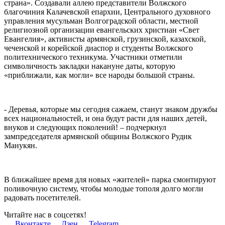
страна». Создавали аллею представители Волжского
благочиния Калачевской епархии, Центрального духовного
управления мусульман Волгоградской области, местной
религиозной организации евангельских христиан «Свет
Евангелия», активисты армянской, грузинской, казахской,
чеченской и корейской диаспор и студенты Волжского
политехнического техникума. Участники отметили
символичность закладки накануне даты, которую
«приближали, как могли» все народы большой страны.
- Деревья, которые мы сегодня сажаем, станут знаком дружбы
всех национальностей, и она будут расти для наших детей,
внуков и следующих поколений! – подчеркнул
зампредседателя армянской общины Волжского Рудик
Манукян.
В ближайшее время для новых «жителей» парка смонтируют
поливочную систему, чтобы молодые тополя долго могли
радовать посетителей.
Читайте нас в соцсетях!
Вконтакте
Дзен
Telegram