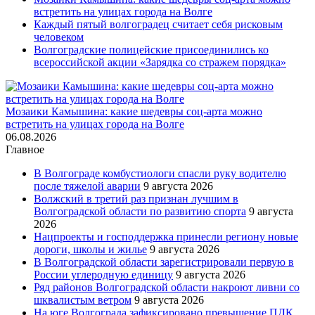
встретить на улицах города на Волге
Каждый пятый волгоградец считает себя рисковым
человеком
Волгоградские полицейские присоединились ко
всероссийской акции «Зарядка со стражем порядка»
Мозаики Камышина: какие шедевры соц-арта можно
встретить на улицах города на Волге
06.08.2026
Главное
В Волгограде комбустиологи спасли руку водителю
после тяжелой аварии
9 августа 2026
Волжский в третий раз признан лучшим в
Волгоградской области по развитию спорта
9 августа
2026
Нацпроекты и господдержка принесли региону новые
дороги, школы и жилье
9 августа 2026
В Волгоградской области зарегистрировали первую в
России углеродную единицу
9 августа 2026
Ряд районов Волгоградской области накроют ливни со
шквалистым ветром
9 августа 2026
На юге Волгограда зафиксировано превышение ПДК