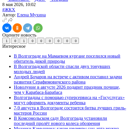
8 мая 2026, 10:02
#ЖКХ
Автор:
Елена Мухина
Оцените новость
1
0
1
0
0
0
0
0
0
Интересное
В Волгограде на Мамаевом кургане поселился новый
обитатель дикой природы
В Волгоградской области спасли двух тонувших
молодых людей
Андрей Бочаров на встрече с активом поставил задачи
развития Серафимовичского района
Новолуние в августе 2026 подарит праздник почище,
чем у Карабаса-Барабаса
Волгоградцы с помощью суперсервиса на «Госуслугах»
могут оформить документы ребенка
7-9 августа в Волгограде состоится битва лучших гриль-
мастеров России
В Комсомольском саду Волгограда установили
последний пролёт нового колеса обозрения
Мозаики Камышина: какие шедевры соц-арта можно