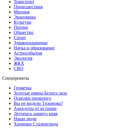
Транспорт
Происшествия
Мнения
Экономика
Культура
Прочее
Общество
Спорт
Здравоохранение
Наука и образование
Астрособытия
Экология
ЖКХ
СВО
Спецпроекты
Геометка
Золотые имена Белого зала
Осколки прошлого
Вы не видели Тихонова?
Анекдоты от истории
Летопись нашего края
Наши люди
Хроники Сталинграда