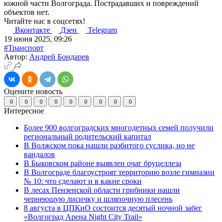
южной части Волгограда. Пострадавших и повреждений
объектов нет.
Читайте нас в соцсетях!
Вконтакте
Дзен
Telegram
19 июня 2025, 09:26
#Транспорт
Автор:
Андрей Бондарев
Оцените новость
0
0
0
0
0
0
0
0
0
Интересное
Более 900 волгоградских многодетных семей получили
региональный родительский капитал
В Волжском пока нашли разбитого суслика, но не
вандалов
В Быковском районе выявлен очаг бруцеллеза
В Волгограде благоустроят территорию возле гимназии
№ 10: что сделают и в какие сроки
В лесах Пензенской области грибники нашли
чернеющую лисичку и шляпочную плесень
8 августа в ЦПКиО состоится десятый ночной забег
«Волгоград Арена Night City Trail»