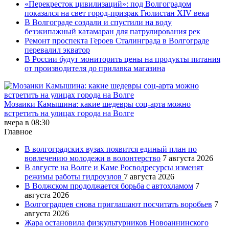
«Перекресток цивилизаций»: под Волгоградом
показался на свет город-призрак Гюлистан XIV века
В Волгограде создали и спустили на воду
безэкипажный катамаран для патрулирования рек
Ремонт проспекта Героев Сталинграда в Волгограде
перевалил экватор
В России будут мониторить цены на продукты питания
от производителя до прилавка магазина
Мозаики Камышина: какие шедевры соц-арта можно
встретить на улицах города на Волге
вчера в 08:30
Главное
В волгоградских вузах появится единый план по
вовлечению молодежи в волонтерство
7 августа 2026
В августе на Волге и Каме Росводресурсы изменят
режимы работы гидроузлов
7 августа 2026
В Волжском продолжается борьба с автохламом
7
августа 2026
Волгоградцев снова приглашают посчитать воробьев
7
августа 2026
Жара остановила физкультурников Новоаннинского