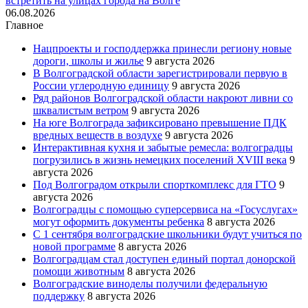
встретить на улицах города на Волге
06.08.2026
Главное
Нацпроекты и господдержка принесли региону новые
дороги, школы и жилье
9 августа 2026
В Волгоградской области зарегистрировали первую в
России углеродную единицу
9 августа 2026
Ряд районов Волгоградской области накроют ливни со
шквалистым ветром
9 августа 2026
На юге Волгограда зафиксировано превышение ПДК
вредных веществ в воздухе
9 августа 2026
Интерактивная кухня и забытые ремесла: волгоградцы
погрузились в жизнь немецких поселений XVIII века
9
августа 2026
Под Волгоградом открыли спорткомплекс для ГТО
9
августа 2026
Волгоградцы с помощью суперсервиса на «Госуслугах»
могут оформить документы ребенка
8 августа 2026
С 1 сентября волгоградские школьники будут учиться по
новой программе
8 августа 2026
Волгоградцам стал доступен единый портал донорской
помощи животным
8 августа 2026
Волгоградские виноделы получили федеральную
поддержку
8 августа 2026