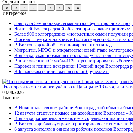
Оцените новость
0
0
4
0
0
0
0
0
0
Интересное
3 августа Землю накрыла магнитная буря: прогноз астро
Жителей Волгоградской области приглашают принять уч
Более 900 волгоградских многодетных семей получили р
В осень — верхом на коне: в Волгоградской области зап
В Волгоградской области пожар охватил пять дач
Мигранты, МРЭО и открытость: новый глава волгоградс
Волгоградская промышленность получила новый инструм
В приложении «Службы-112» зарегистрировались более 
Паровоз и пенные вечеринки: Южный парк Волгограда р
В Быковском районе выявлен очаг бруцеллеза
Что поразило столичного учёного в Царицыне 18 века, или Заг
03.08.2026
Главное
В Новониколаевском районе Волгоградской области благо
12 августа стартует прямое авиасообщение Волгоград – Х
Волгоградка завоевала «золото» в соревнованиях по па
В Волгограде благоустроят территорию возле гимназии № 
6 августа жителям в одном из рабочих поселков Волгогр