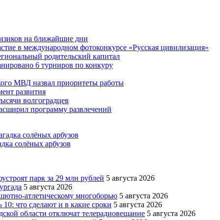
физиков на ближайшие дни
астие в международном фотоконкурсе «Русская цивилизация»
егиональный родительский капитал
ланировано 6 турниров по конкуру
кого МВД назвал приоритеты работы
ент развития
тысячи волгоградцев
асширил программу развлечений
адка солёных арбузов
устроят парк за 29 млн рублей
5 августа 2026
ургада
5 августа 2026
рашютно-атлетическому многоборью
5 августа 2026
10: что сделают и в какие сроки
5 августа 2026
адской области отключат телерадиовещание
5 августа 2026