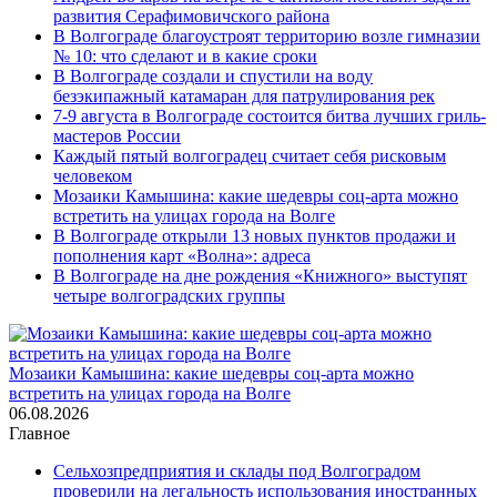
развития Серафимовичского района
В Волгограде благоустроят территорию возле гимназии
№ 10: что сделают и в какие сроки
В Волгограде создали и спустили на воду
безэкипажный катамаран для патрулирования рек
7-9 августа в Волгограде состоится битва лучших гриль-
мастеров России
Каждый пятый волгоградец считает себя рисковым
человеком
Мозаики Камышина: какие шедевры соц-арта можно
встретить на улицах города на Волге
В Волгограде открыли 13 новых пунктов продажи и
пополнения карт «Волна»: адреса
В Волгограде на дне рождения «Книжного» выступят
четыре волгоградских группы
Мозаики Камышина: какие шедевры соц-арта можно
встретить на улицах города на Волге
06.08.2026
Главное
Сельхозпредприятия и склады под Волгоградом
проверили на легальность использования иностранных