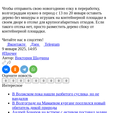
Чтобы отправить свою новогоднюю елку в переработку,
волгоградцам нужно в период с 13 по 20 января оставить
дерево без мишуры и игрушек на контейнерной площадке в
своем дворе в отсеке для крупногабаритных отходов. Если
такого отсека нет, просто разместить дерево сбоку от
контейнерной площадки.
Читайте нас в соцсетях!
Вконтакте
Дзен
Telegram
9 января 2025, 14:05
#Прочее
Автор:
Виктория Шадчина
Оцените новость
0
0
0
0
0
0
0
0
0
Интересное
В Волжском пока нашли разбитого суслика, но не
вандалов
В Волгограде на Мамаевом кургане поселился новый
обитатель дикой природы
Андрей Бочаров на встрече с активом поставил задачи