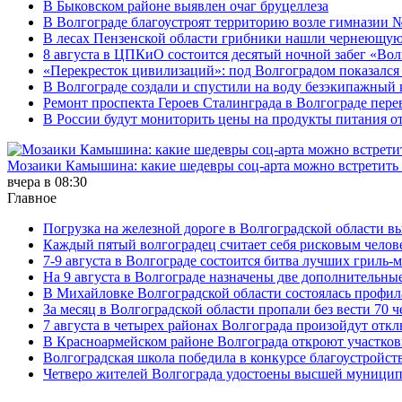
В Быковском районе выявлен очаг бруцеллеза
В Волгограде благоустроят территорию возле гимназии № 
В лесах Пензенской области грибники нашли чернеющую
8 августа в ЦПКиО состоится десятый ночной забег «Волго
«Перекресток цивилизаций»: под Волгоградом показался 
В Волгограде создали и спустили на воду безэкипажный 
Ремонт проспекта Героев Сталинграда в Волгограде пере
В России будут мониторить цены на продукты питания от
Мозаики Камышина: какие шедевры соц-арта можно встретить 
вчера в 08:30
Главное
Погрузка на железной дороге в Волгоградской области в
Каждый пятый волгоградец считает себя рисковым челов
7-9 августа в Волгограде состоится битва лучших гриль-
На 9 августа в Волгограде назначены две дополнительны
В Михайловке Волгоградской области состоялась профил
За месяц в Волгоградской области пропали без вести 70 ч
7 августа в четырех районах Волгограда произойдут отк
В Красноармейском районе Волгограда откроют участко
Волгоградская школа победила в конкурсе благоустройст
Четверо жителей Волгограда удостоены высшей муници