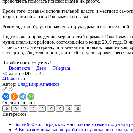
продолжить помогать поисковикам в их работе.
Кроме того, органам исполнительной власти и местного само
территории области в Год памяти и славы.
Рекомендации будут направлены структурам исполнительной 
Подготовке и проведению мероприятий в рамках Года Памяти и
муниципальных районов, состоявшейся в конце 2019 года. В ч
фронтовиках и ветеранах, приведение в порядок памятников, бр
экспертов, общественности, жителей актуализировать реестры 
Читайте нас в соцсетях!
Вконтакте
Дзен
Telegram
30 марта 2020, 12:35
#Политика
Автор:
Владимир Апаликов
Оцените новость
0
0
0
0
0
0
0
0
0
Интересное
Более 900 волгоградских многодетных семей получили р
В Волжском пока нашли разбитого суслика, но не вандал