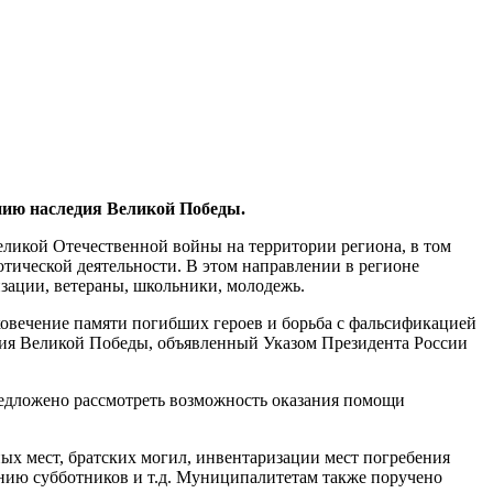
нию наследия Великой Победы.
еликой Отечественной войны на территории региона, в том
отической деятельности. В этом направлении в регионе
изации, ветераны, школьники, молодежь.
ковечение памяти погибших героев и борьба с фальсификацией
летия Великой Победы, объявленный Указом Президента России
едложено рассмотреть возможность оказания помощи
х мест, братских могил, инвентаризации мест погребения
ению субботников и т.д. Муниципалитетам также поручено