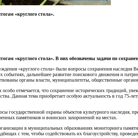
тогам «круглого стола».
гам «круглого стола». В них обозначены задачи по сохране
уждения «круглого стола» были вопросы сохранения наследия В
ех событиях, дальнейшее развитие поискового движения и патри
йствованы органы власти, муниципалитеты, общественные орган
особо отмечается, что сохранение исторических традиций, уве
ества. Данная тема приобретает особую актуальность в год 75-
ы государственной охраны объектов культурного наследия, пр
енных памятников и воинских захоронений на местах.
ганизации в муниципальных образованиях мониторинга памятны
бищах с тем, чтобы содействовать их благоустройству, провед