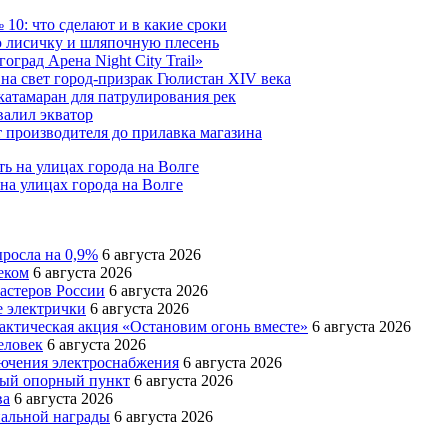
10: что сделают и в какие сроки
 лисичку и шляпочную плесень
град Арена Night City Trail»
на свет город-призрак Гюлистан XIV века
катамаран для патрулирования рек
валил экватор
 производителя до прилавка магазина
на улицах города на Волге
ыросла на 0,9%
6 августа 2026
еком
6 августа 2026
мастеров России
6 августа 2026
е электрички
6 августа 2026
актическая акция «Остановим огонь вместе»
6 августа 2026
еловек
6 августа 2026
лючения электроснабжения
6 августа 2026
вый опорный пункт
6 августа 2026
ва
6 августа 2026
пальной награды
6 августа 2026