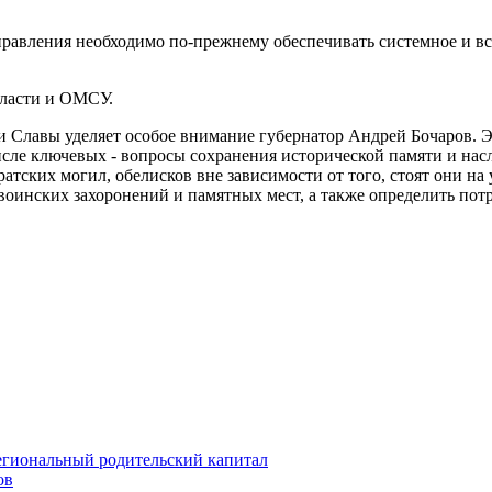
управления необходимо по-прежнему обеспечивать системное и 
власти и ОМСУ.
 Славы уделяет особое внимание губернатор Андрей Бочаров. Эт
исле ключевых - вопросы сохранения исторической памяти и нас
атских могил, обелисков вне зависимости от того, стоят они на 
воинских захоронений и памятных мест, а также определить пот
егиональный родительский капитал
ов