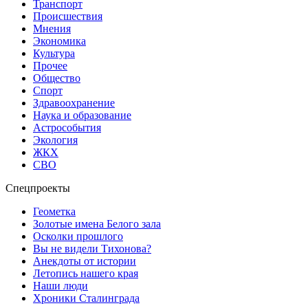
Транспорт
Происшествия
Мнения
Экономика
Культура
Прочее
Общество
Спорт
Здравоохранение
Наука и образование
Астрособытия
Экология
ЖКХ
СВО
Спецпроекты
Геометка
Золотые имена Белого зала
Осколки прошлого
Вы не видели Тихонова?
Анекдоты от истории
Летопись нашего края
Наши люди
Хроники Сталинграда