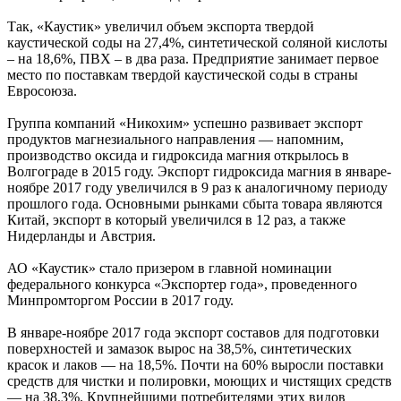
Так, «Каустик» увеличил объем экспорта твердой
каустической соды на 27,4%, синтетической соляной кислоты
– на 18,6%, ПВХ – в два раза. Предприятие занимает первое
место по поставкам твердой каустической соды в страны
Евросоюза.
Группа компаний «Никохим» успешно развивает экспорт
продуктов магнезиального направления — напомним,
производство оксида и гидроксида магния открылось в
Волгограде в 2015 году. Экспорт гидроксида магния в январе-
ноябре 2017 году увеличился в 9 раз к аналогичному периоду
прошлого года. Основными рынками сбыта товара являются
Китай, экспорт в который увеличился в 12 раз, а также
Нидерланды и Австрия.
АО «Каустик» стало призером в главной номинации
федерального конкурса «Экспортер года», проведенного
Минпромторгом России в 2017 году.
В январе-ноябре 2017 года экспорт составов для подготовки
поверхностей и замазок вырос на 38,5%, синтетических
красок и лаков — на 18,5%. Почти на 60% выросли поставки
средств для чистки и полировки, моющих и чистящих средств
— на 38,3%. Крупнейшими потребителями этих видов