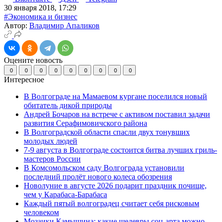
30 января 2018, 17:29
#Экономика и бизнес
Автор:
Владимир Апаликов
Оцените новость
0
0
0
0
0
0
0
0
0
Интересное
В Волгограде на Мамаевом кургане поселился новый
обитатель дикой природы
Андрей Бочаров на встрече с активом поставил задачи
развития Серафимовичского района
В Волгоградской области спасли двух тонувших
молодых людей
7-9 августа в Волгограде состоится битва лучших гриль-
мастеров России
В Комсомольском саду Волгограда установили
последний пролёт нового колеса обозрения
Новолуние в августе 2026 подарит праздник почище,
чем у Карабаса-Барабаса
Каждый пятый волгоградец считает себя рисковым
человеком
Мозаики Камышина: какие шедевры соц-арта можно