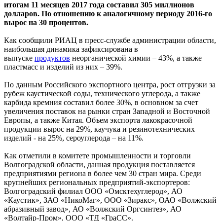
итогам 11 месяцев 2017 года составил 305 миллионов
долларов. По отношению к аналогичному периоду 2016-го
вырос на 30 процентов.
Как сообщили РИАЦ в пресс-службе администрации области,
наибольшая динамика зафиксирована в
выпуске
продуктов
неорганической химии – 43%, а также
пластмасс и изделий из них – 39%.
По данным Российского экспортного центра, рост отгрузки за
рубеж каустической соды, технического углерода, а также
карбида кремния составил более 30%, в основном за счет
увеличения поставок на рынки стран Западной и Восточной
Европы, а также Китая. Объем экспорта лакокрасочной
продукции вырос на 29%, каучука и резинотехнических
изделий - на 25%, сероуглерода – на 11%.
Как отметили в комитете промышленности и торговли
Волгоградской области, данная продукция поставляется
предприятиями региона в более чем 30 стран мира. Среди
крупнейших региональных предприятий-экспортеров:
Волгоградский филиал ООО «Омсктехуглерод», АО
«Каустик», ЗАО «НикоМаг», ООО «Зиракс», ОАО «Волжский
абразивный завод», АО «Волжский Оргсинтез», АО
«Волтайр-Пром», ООО «ТД «ГраСС».