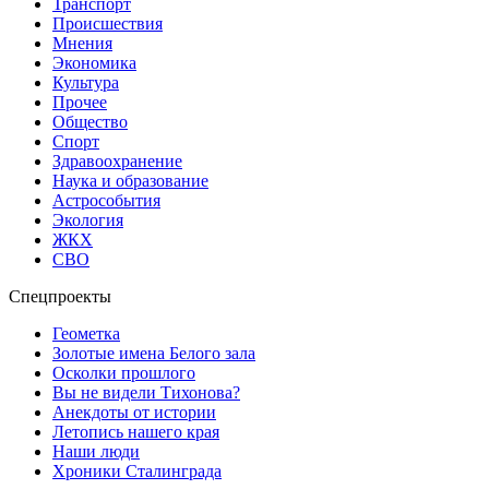
Транспорт
Происшествия
Мнения
Экономика
Культура
Прочее
Общество
Спорт
Здравоохранение
Наука и образование
Астрособытия
Экология
ЖКХ
СВО
Спецпроекты
Геометка
Золотые имена Белого зала
Осколки прошлого
Вы не видели Тихонова?
Анекдоты от истории
Летопись нашего края
Наши люди
Хроники Сталинграда