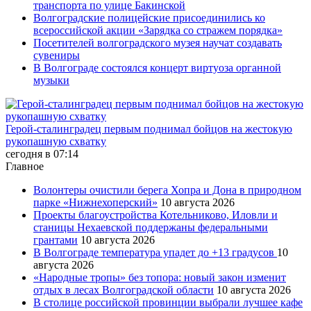
транспорта по улице Бакинской
Волгоградские полицейские присоединились ко
всероссийской акции «Зарядка со стражем порядка»
Посетителей волгоградского музея научат создавать
сувениры
В Волгограде состоялся концерт виртуоза органной
музыки
Герой-сталинградец первым поднимал бойцов на жестокую
рукопашную схватку
сегодня в 07:14
Главное
Волонтеры очистили берега Хопра и Дона в природном
парке «Нижнехоперский»
10 августа 2026
Проекты благоустройства Котельниково, Иловли и
станицы Нехаевской поддержаны федеральными
грантами
10 августа 2026
В Волгограде температура упадет до +13 градусов
10
августа 2026
«Народные тропы» без топора: новый закон изменит
отдых в лесах Волгоградской области
10 августа 2026
В столице российской провинции выбрали лучшее кафе