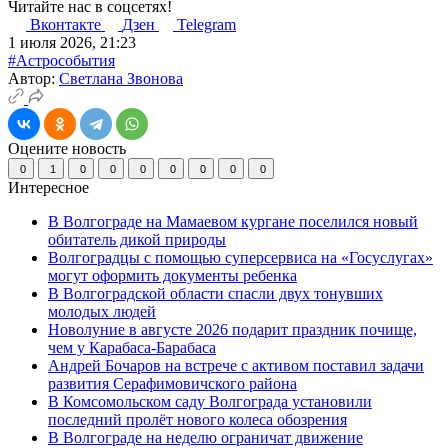
Читайте нас в соцсетях!
Вконтакте
Дзен
Telegram
1 июля 2026, 21:23
#Астрособытия
Автор:
Светлана Звонова
Оцените новость
0
1
0
0
0
0
0
0
0
Интересное
В Волгограде на Мамаевом кургане поселился новый
обитатель дикой природы
Волгоградцы с помощью суперсервиса на «Госуслугах»
могут оформить документы ребенка
В Волгоградской области спасли двух тонувших
молодых людей
Новолуние в августе 2026 подарит праздник почище,
чем у Карабаса-Барабаса
Андрей Бочаров на встрече с активом поставил задачи
развития Серафимовичского района
В Комсомольском саду Волгограда установили
последний пролёт нового колеса обозрения
В Волгограде на неделю ограничат движение