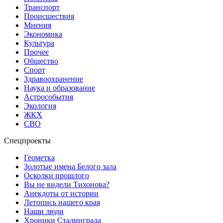
Транспорт
Происшествия
Мнения
Экономика
Культура
Прочее
Общество
Спорт
Здравоохранение
Наука и образование
Астрособытия
Экология
ЖКХ
СВО
Спецпроекты
Геометка
Золотые имена Белого зала
Осколки прошлого
Вы не видели Тихонова?
Анекдоты от истории
Летопись нашего края
Наши люди
Хроники Сталинграда