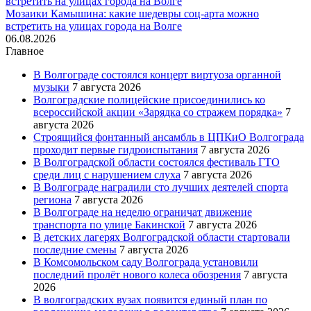
Мозаики Камышина: какие шедевры соц-арта можно
встретить на улицах города на Волге
06.08.2026
Главное
В Волгограде состоялся концерт виртуоза органной
музыки
7 августа 2026
Волгоградские полицейские присоединились ко
всероссийской акции «Зарядка со стражем порядка»
7
августа 2026
Строящийся фонтанный ансамбль в ЦПКиО Волгограда
проходит первые гидроиспытания
7 августа 2026
В Волгоградской области состоялся фестиваль ГТО
среди лиц с нарушением слуха
7 августа 2026
В Волгограде наградили сто лучших деятелей спорта
региона
7 августа 2026
В Волгограде на неделю ограничат движение
транспорта по улице Бакинской
7 августа 2026
В детских лагерях Волгоградской области стартовали
последние смены
7 августа 2026
В Комсомольском саду Волгограда установили
последний пролёт нового колеса обозрения
7 августа
2026
В волгоградских вузах появится единый план по