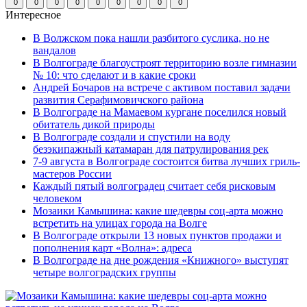
0
0
0
0
0
0
0
0
0
Интересное
В Волжском пока нашли разбитого суслика, но не
вандалов
В Волгограде благоустроят территорию возле гимназии
№ 10: что сделают и в какие сроки
Андрей Бочаров на встрече с активом поставил задачи
развития Серафимовичского района
В Волгограде на Мамаевом кургане поселился новый
обитатель дикой природы
В Волгограде создали и спустили на воду
безэкипажный катамаран для патрулирования рек
7-9 августа в Волгограде состоится битва лучших гриль-
мастеров России
Каждый пятый волгоградец считает себя рисковым
человеком
Мозаики Камышина: какие шедевры соц-арта можно
встретить на улицах города на Волге
В Волгограде открыли 13 новых пунктов продажи и
пополнения карт «Волна»: адреса
В Волгограде на дне рождения «Книжного» выступят
четыре волгоградских группы