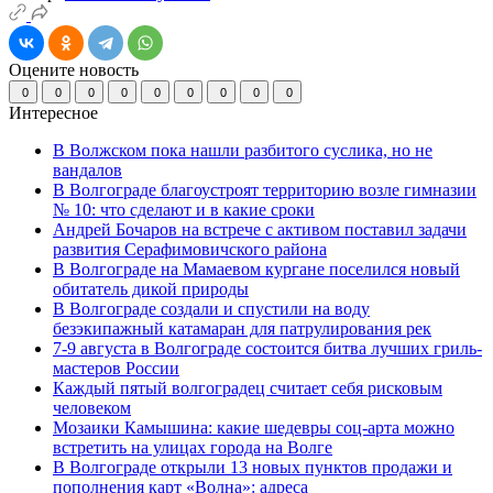
Оцените новость
0
0
0
0
0
0
0
0
0
Интересное
В Волжском пока нашли разбитого суслика, но не
вандалов
В Волгограде благоустроят территорию возле гимназии
№ 10: что сделают и в какие сроки
Андрей Бочаров на встрече с активом поставил задачи
развития Серафимовичского района
В Волгограде на Мамаевом кургане поселился новый
обитатель дикой природы
В Волгограде создали и спустили на воду
безэкипажный катамаран для патрулирования рек
7-9 августа в Волгограде состоится битва лучших гриль-
мастеров России
Каждый пятый волгоградец считает себя рисковым
человеком
Мозаики Камышина: какие шедевры соц-арта можно
встретить на улицах города на Волге
В Волгограде открыли 13 новых пунктов продажи и
пополнения карт «Волна»: адреса