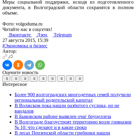
Меры социальной поддержки, исходя из подготовленного
документа, в Волгоградской области сохранятся в полном
объеме.
Фото: volgoduma.ru
Читайте нас в соцсетях!
Вконтакте
Дзен
Telegram
27 августа 2015, 15:39
#Экономика и бизнес
Автор:
Оцените новость
0
0
0
0
0
0
0
0
0
Интересное
Более 900 волгоградских многодетных семей получили
региональный родительский капитал
В Волжском пока нашли разбитого суслика, но не
вандалов
В Быковском районе выявлен очаг бруцеллеза
В Волгограде благоустроят территорию возле гимназии
№ 10: что сделают и в какие сроки
В лесах Пензенской области грибники нашли