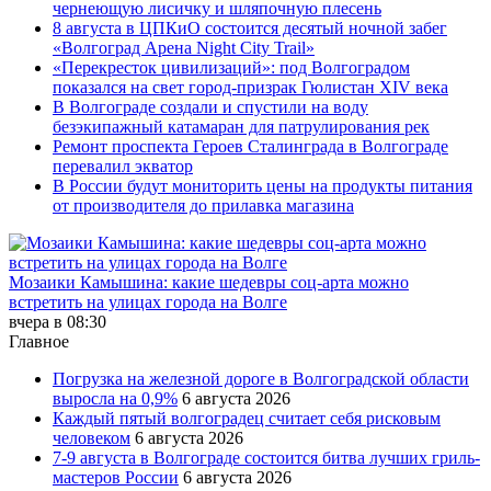
чернеющую лисичку и шляпочную плесень
8 августа в ЦПКиО состоится десятый ночной забег
«Волгоград Арена Night City Trail»
«Перекресток цивилизаций»: под Волгоградом
показался на свет город-призрак Гюлистан XIV века
В Волгограде создали и спустили на воду
безэкипажный катамаран для патрулирования рек
Ремонт проспекта Героев Сталинграда в Волгограде
перевалил экватор
В России будут мониторить цены на продукты питания
от производителя до прилавка магазина
Мозаики Камышина: какие шедевры соц-арта можно
встретить на улицах города на Волге
вчера в 08:30
Главное
Погрузка на железной дороге в Волгоградской области
выросла на 0,9%
6 августа 2026
Каждый пятый волгоградец считает себя рисковым
человеком
6 августа 2026
7-9 августа в Волгограде состоится битва лучших гриль-
мастеров России
6 августа 2026