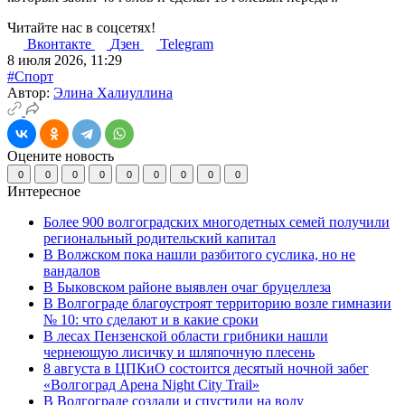
Читайте нас в соцсетях!
Вконтакте
Дзен
Telegram
8 июля 2026, 11:29
#Спорт
Автор:
Элина Халиуллина
Оцените новость
0
0
0
0
0
0
0
0
0
Интересное
Более 900 волгоградских многодетных семей получили
региональный родительский капитал
В Волжском пока нашли разбитого суслика, но не
вандалов
В Быковском районе выявлен очаг бруцеллеза
В Волгограде благоустроят территорию возле гимназии
№ 10: что сделают и в какие сроки
В лесах Пензенской области грибники нашли
чернеющую лисичку и шляпочную плесень
8 августа в ЦПКиО состоится десятый ночной забег
«Волгоград Арена Night City Trail»
В Волгограде создали и спустили на воду