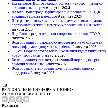
Ряд районов Волгоградской области накроют ливни со
шквалистым ветром
9 августа 2026
На юге Волгограда зафиксировано превышение ПДК
вредных веществ в воздухе
9 августа 2026
Интерактивная кухня и забытые ремесла: волгоградцы
погрузились в жизнь немецких поселений XVIII века
9
августа 2026
Под Волгоградом открыли спорткомплекс для ГТО
9
августа 2026
Волгоградцы с помощью суперсервиса на «Госуслугах»
могут оформить документы ребенка
8 августа 2026
С 1 сентября волгоградские школьники будут учиться по
новой программе
8 августа 2026
Волгоградцам стал доступен единый портал донорской
помощи животным
8 августа 2026
Волгоградские виноделы получили федеральную
поддержку
8 августа 2026
18+
РЕГИОНАЛЬНЫЙ ИНФОРМАЦИОННО-
АНАЛИТИЧЕСКИЙ ЦЕНТР
Контакты