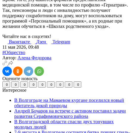
медицинской помощи, в том числе по профилю «Гериатрия».
Так, пенсионеры и люди с инвалидностью получают
поддержку соцработников на дому, могут воспользоваться
программой «Персональный помощник», а их родные при
желании обучиться в «Школах родственного ухода».
Читайте нас в соцсетях!
Вконтакте
Дзен
Telegram
11 мая 2026, 09:48
#Общество
Автор:
Алена Федорова
Оцените новость
0
0
0
0
0
0
0
0
0
Интересное
В Волгограде на Мамаевом кургане поселился новый
обитатель дикой природы
Андрей Бочаров на встрече с активом поставил задачи
развития Серафимовичского района
В Волгоградской области спасли двух тонувших
молодых людей
7-9 августа в Волгограде состоится битва лучших гриль-