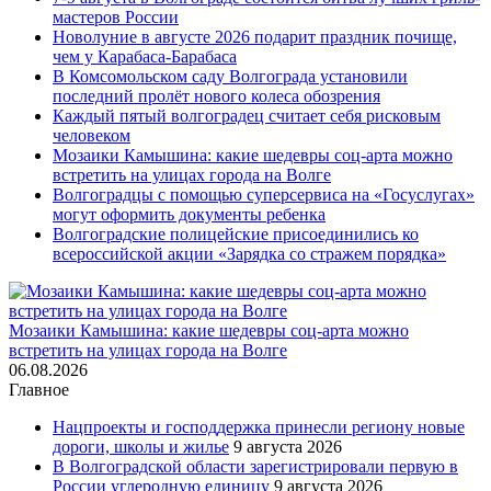
мастеров России
Новолуние в августе 2026 подарит праздник почище,
чем у Карабаса-Барабаса
В Комсомольском саду Волгограда установили
последний пролёт нового колеса обозрения
Каждый пятый волгоградец считает себя рисковым
человеком
Мозаики Камышина: какие шедевры соц-арта можно
встретить на улицах города на Волге
Волгоградцы с помощью суперсервиса на «Госуслугах»
могут оформить документы ребенка
Волгоградские полицейские присоединились ко
всероссийской акции «Зарядка со стражем порядка»
Мозаики Камышина: какие шедевры соц-арта можно
встретить на улицах города на Волге
06.08.2026
Главное
Нацпроекты и господдержка принесли региону новые
дороги, школы и жилье
9 августа 2026
В Волгоградской области зарегистрировали первую в
России углеродную единицу
9 августа 2026