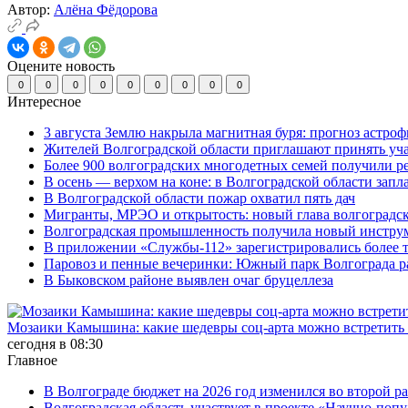
Автор:
Алёна Фёдорова
Оцените новость
0
0
0
0
0
0
0
0
0
Интересное
3 августа Землю накрыла магнитная буря: прогноз астро
Жителей Волгоградской области приглашают принять уч
Более 900 волгоградских многодетных семей получили р
В осень — верхом на коне: в Волгоградской области зап
В Волгоградской области пожар охватил пять дач
Мигранты, МРЭО и открытость: новый глава волгоградс
Волгоградская промышленность получила новый инструм
В приложении «Службы-112» зарегистрировались более 
Паровоз и пенные вечеринки: Южный парк Волгограда р
В Быковском районе выявлен очаг бруцеллеза
Мозаики Камышина: какие шедевры соц-арта можно встретить 
сегодня в 08:30
Главное
В Волгограде бюджет на 2026 год изменился во второй ра
Волгоградская область участвует в проекте «Научно-поп