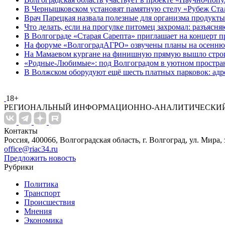
В Чернышковском установят памятную стелу «Рубеж Ста
Врач Парецкая назвала полезные для организма продукт
Что делать, если на прогулке питомец захромал: разъясн
В Волгограде «Старая Сарепта» приглашает на концерт п
На форуме «ВолгоградАГРО» озвучены планы на осенню
На Мамаевом кургане на финишную прямую вышло строи
«Родные-Любимые»: под Волгоградом в уютном простран
В Волжском оборудуют ещё шесть платных парковок: адр
18+
РЕГИОНАЛЬНЫЙ ИНФОРМАЦИОННО-АНАЛИТИЧЕСКИЙ
Контакты
Россия, 400066, Волгоградская область, г. Волгоград, ул. Мира, 
office@riac34.ru
Предложить новость
Рубрики
Политика
Транспорт
Происшествия
Мнения
Экономика