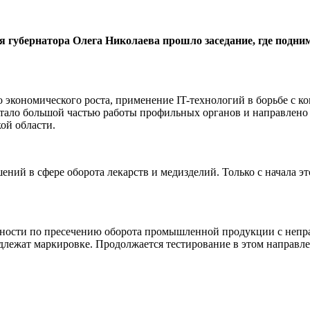
ля губернатора Олега Николаева прошло заседание, где подн
 экономического роста, применение IT-технологий в борьбе с к
 стало большой частью работы профильных органов и направлено
ой области.
ений в сфере оборота лекарств и медизделий. Только с начала 
ьности по пресечению оборота промышленной продукции с непра
длежат маркировке. Продолжается тестирование в этом направл