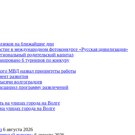
физиков на ближайшие дни
астие в международном фотоконкурсе «Русская цивилизация»
егиональный родительский капитал
ланировано 6 турниров по конкуру
кого МВД назвал приоритеты работы
ент развития
тысячи волгоградцев
асширил программу развлечений
на улицах города на Волге
з
6 августа 2026
улярный туризм»
6 августа 2026