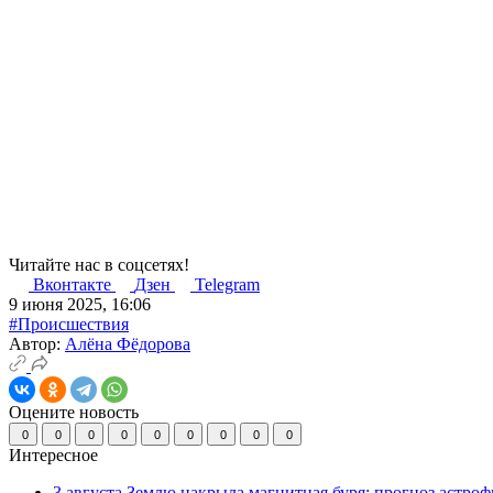
Читайте нас в соцсетях!
Вконтакте
Дзен
Telegram
9 июня 2025, 16:06
#Происшествия
Автор:
Алёна Фёдорова
Оцените новость
0
0
0
0
0
0
0
0
0
Интересное
3 августа Землю накрыла магнитная буря: прогноз астро