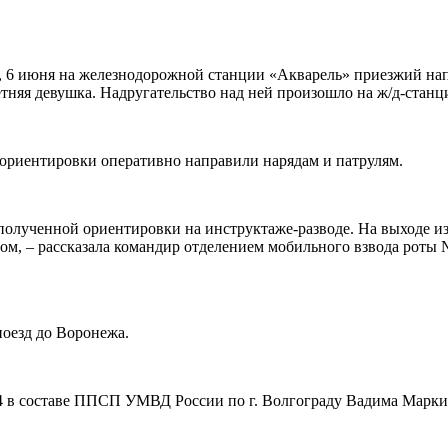
 6 июня на железнодорожной станции «Акварель» приезжий напа
етняя девушка. Надругательство над ней произошло на ж/д-стан
ориентировки оперативно направили нарядам и патрулям.
 полученной ориентировки на инструктаже-разводе. На выходе из
ом, – рассказала командир отделением мобильного взвода роты
поезд до Воронежа.
4 в составе ППСП УМВД России по г. Волгограду Вадима Маркин