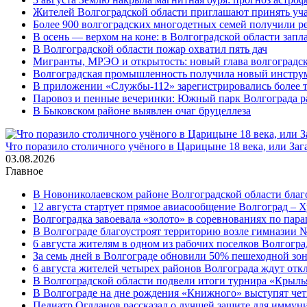
Жителей Волгоградской области приглашают принять уч
Более 900 волгоградских многодетных семей получили р
В осень — верхом на коне: в Волгоградской области зап
В Волгоградской области пожар охватил пять дач
Мигранты, МРЭО и открытость: новый глава волгоградс
Волгоградская промышленность получила новый инструм
В приложении «Службы-112» зарегистрировались более 
Паровоз и пенные вечеринки: Южный парк Волгограда р
В Быковском районе выявлен очаг бруцеллеза
Что поразило столичного учёного в Царицыне 18 века, или Заг
03.08.2026
Главное
В Новониколаевском районе Волгоградской области благо
12 августа стартует прямое авиасообщение Волгоград – Х
Волгоградка завоевала «золото» в соревнованиях по па
В Волгограде благоустроят территорию возле гимназии № 
6 августа жителям в одном из рабочих поселков Волгогр
За семь дней в Волгограде обновили 50% пешеходной з
6 августа жителей четырех районов Волгограда ждут от
В Волгоградской области подвели итоги турнира «Крыль
В Волгограде на дне рождения «Книжного» выступят че
Педиатр Оглданов рассказал о лучшей защите для иммун