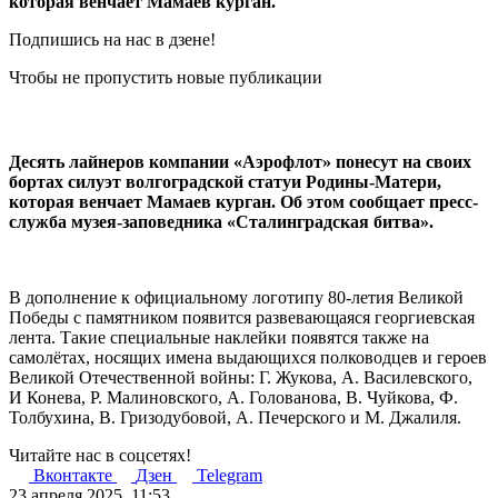
которая венчает Мамаев курган.
Подпишись на нас в дзене!
Чтобы не пропустить новые публикации
Десять лайнеров компании «Аэрофлот» понесут на своих
бортах силуэт волгоградской статуи Родины-Матери,
которая венчает Мамаев курган. Об этом сообщает пресс-
служба музея-заповедника «Сталинградская битва».
В дополнение к официальному логотипу 80-летия Великой
Победы с памятником появится развевающаяся георгиевская
лента. Такие специальные наклейки появятся также на
самолётах, носящих имена выдающихся полководцев и героев
Великой Отечественной войны: Г. Жукова, А. Василевского,
И Конева, Р. Малиновского, А. Голованова, В. Чуйкова, Ф.
Толбухина, В. Гризодубовой, А. Печерского и М. Джалиля.
Читайте нас в соцсетях!
Вконтакте
Дзен
Telegram
23 апреля 2025, 11:53