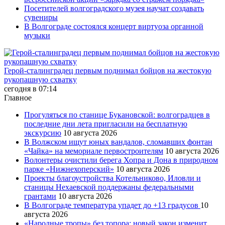
Посетителей волгоградского музея научат создавать
сувениры
В Волгограде состоялся концерт виртуоза органной
музыки
Герой-сталинградец первым поднимал бойцов на жестокую
рукопашную схватку
сегодня в 07:14
Главное
Прогуляться по станице Букановской: волгоградцев в
последние дни лета пригласили на бесплатную
экскурсию
10 августа 2026
В Волжском ищут юных вандалов, сломавших фонтан
«Чайка» на мемориале первостроителям
10 августа 2026
Волонтеры очистили берега Хопра и Дона в природном
парке «Нижнехоперский»
10 августа 2026
Проекты благоустройства Котельниково, Иловли и
станицы Нехаевской поддержаны федеральными
грантами
10 августа 2026
В Волгограде температура упадет до +13 градусов
10
августа 2026
«Народные тропы» без топора: новый закон изменит