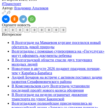
#Транспорт
Автор:
Владимир Апаликов
Оцените новость
0
0
0
0
0
0
0
0
0
Интересное
В Волгограде на Мамаевом кургане поселился новый
обитатель дикой природы
Волгоградцы с помощью суперсервиса на «Госуслугах»
могут оформить документы ребенка
В Волгоградской области спасли двух тонувших
молодых людей
Новолуние в августе 2026 подарит праздник почище,
чем у Карабаса-Барабаса
Андрей Бочаров на встрече с активом поставил задачи
развития Серафимовичского района
В Комсомольском саду Волгограда установили
последний пролёт нового колеса обозрения
В Волгограде на неделю ограничат движение
транспорта по улице Бакинской
Волгоградские полицейские присоединились ко
всероссийской акции «Зарядка со стражем порядка»