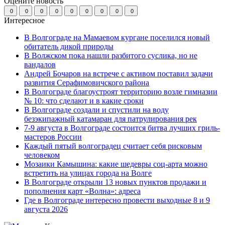
Оцените новость
0
0
0
0
0
0
0
0
0
Интересное
В Волгограде на Мамаевом кургане поселился новый
обитатель дикой природы
В Волжском пока нашли разбитого суслика, но не
вандалов
Андрей Бочаров на встрече с активом поставил задачи
развития Серафимовичского района
В Волгограде благоустроят территорию возле гимназии
№ 10: что сделают и в какие сроки
В Волгограде создали и спустили на воду
безэкипажный катамаран для патрулирования рек
7-9 августа в Волгограде состоится битва лучших гриль-
мастеров России
Каждый пятый волгоградец считает себя рисковым
человеком
Мозаики Камышина: какие шедевры соц-арта можно
встретить на улицах города на Волге
В Волгограде открыли 13 новых пунктов продажи и
пополнения карт «Волна»: адреса
Где в Волгограде интересно провести выходные 8 и 9
августа 2026