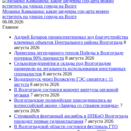
Мозаики Камышина: какие шедевры соц-арта можно
встретить на улицах города на Волге
06.08.2026
Главное
Андрей Бочаров проинспектировал ход благоустройства
ключевых объектов Центрального района Волгограда
8
августа 2026
Древесина легендарного тополя Победы в Волгограде
потеряла 90% прочности
8 августа 2026
Сельхозпредприятия и склады под Волгоградом
проверили на легальность использования иностранных
специалистов
8 августа 2026
Водопропуск через Волжскую ГЭС снизится с 11
августа
8 августа 2026
В Волгограде состоялся концерт виртуоза органной
музыки
7 августа 2026
Волгоградские полицейские присоединились ко
всероссийской акции «Зарядка со стражем порядка»
7
августа 2026
Строящийся фонтанный ансамбль в ЦПКиО Волгограда
проходит первые гидроиспытания
7 августа 2026
В Волгоградской области состоялся фестиваль ГТО