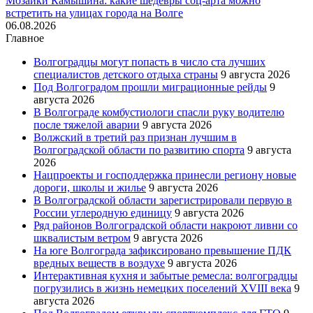
Мозаики Камышина: какие шедевры соц-арта можно
встретить на улицах города на Волге
06.08.2026
Главное
Волгоградцы могут попасть в число ста лучших
специалистов детского отдыха страны
9 августа 2026
Под Волгоградом прошли миграционные рейды
9
августа 2026
В Волгограде комбустиологи спасли руку водителю
после тяжелой аварии
9 августа 2026
Волжский в третий раз признан лучшим в
Волгоградской области по развитию спорта
9 августа
2026
Нацпроекты и господдержка принесли региону новые
дороги, школы и жилье
9 августа 2026
В Волгоградской области зарегистрировали первую в
России углеродную единицу
9 августа 2026
Ряд районов Волгоградской области накроют ливни со
шквалистым ветром
9 августа 2026
На юге Волгограда зафиксировано превышение ПДК
вредных веществ в воздухе
9 августа 2026
Интерактивная кухня и забытые ремесла: волгоградцы
погрузились в жизнь немецких поселений XVIII века
9
августа 2026