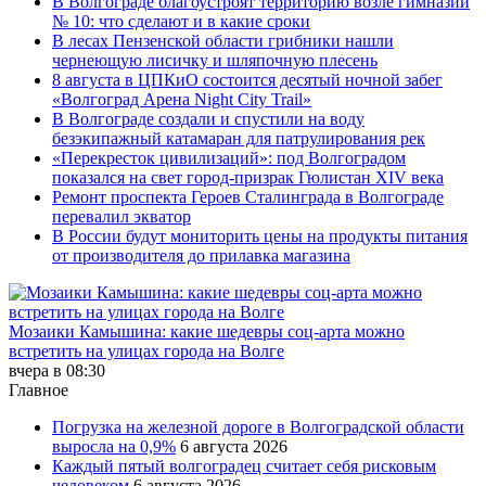
В Волгограде благоустроят территорию возле гимназии
№ 10: что сделают и в какие сроки
В лесах Пензенской области грибники нашли
чернеющую лисичку и шляпочную плесень
8 августа в ЦПКиО состоится десятый ночной забег
«Волгоград Арена Night City Trail»
В Волгограде создали и спустили на воду
безэкипажный катамаран для патрулирования рек
«Перекресток цивилизаций»: под Волгоградом
показался на свет город-призрак Гюлистан XIV века
Ремонт проспекта Героев Сталинграда в Волгограде
перевалил экватор
В России будут мониторить цены на продукты питания
от производителя до прилавка магазина
Мозаики Камышина: какие шедевры соц-арта можно
встретить на улицах города на Волге
вчера в 08:30
Главное
Погрузка на железной дороге в Волгоградской области
выросла на 0,9%
6 августа 2026
Каждый пятый волгоградец считает себя рисковым
человеком
6 августа 2026