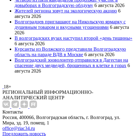
довыборах в Волгоградскую облдуму
6 августа 2026
Жителей региона зовут на экологическую акцию
6
августа 2026
Волгоградцев приглашают на Никольскую ярмарку с
душевным товаром и вкусными угощениями
6 августа
2026
В волгоградских вузах наступил второй «день тишины»
6 августа 2026
Курсанты из Волжского представили Волгоградскую
область на параде ВДВ в Москве
6 августа 2026
Волгоградский зооволонтер отправился в Дагестан на
спасение двух медведей, брошенных в клетке в горах
6
августа 2026
18+
РЕГИОНАЛЬНЫЙ ИНФОРМАЦИОННО-
АНАЛИТИЧЕСКИЙ ЦЕНТР
Контакты
Россия, 400066, Волгоградская область, г. Волгоград, ул.
Мира, зд. 19, помещ. 1
office@riac34.ru
Предложить новость