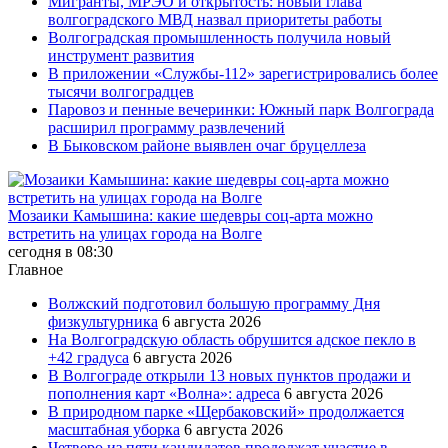
Мигранты, МРЭО и открытость: новый глава
волгоградского МВД назвал приоритеты работы
Волгоградская промышленность получила новый
инструмент развития
В приложении «Службы-112» зарегистрировались более
тысячи волгоградцев
Паровоз и пенные вечеринки: Южный парк Волгограда
расширил программу развлечений
В Быковском районе выявлен очаг бруцеллеза
Мозаики Камышина: какие шедевры соц-арта можно
встретить на улицах города на Волге
сегодня в 08:30
Главное
Волжский подготовил большую программу Дня
физкультурника
6 августа 2026
На Волгоградскую область обрушится адское пекло в
+42 градуса
6 августа 2026
В Волгограде открыли 13 новых пунктов продажи и
пополнения карт «Волна»: адреса
6 августа 2026
В природном парке «Щербаковский» продолжается
масштабная уборка
6 августа 2026
Четверо из пяти кандидатов продолжат участие в