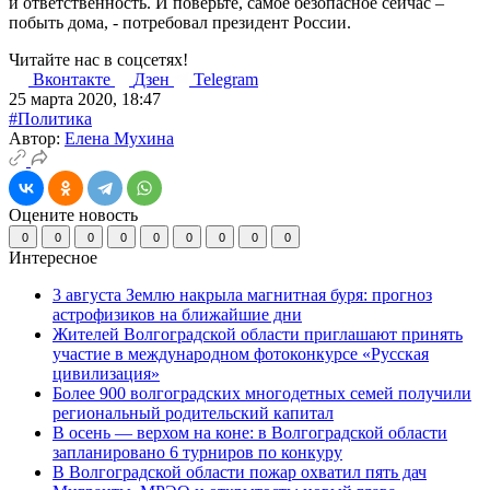
и ответственность. И поверьте, самое безопасное сейчас –
побыть дома, - потребовал президент России.
Читайте нас в соцсетях!
Вконтакте
Дзен
Telegram
25 марта 2020, 18:47
#Политика
Автор:
Елена Мухина
Оцените новость
0
0
0
0
0
0
0
0
0
Интересное
3 августа Землю накрыла магнитная буря: прогноз
астрофизиков на ближайшие дни
Жителей Волгоградской области приглашают принять
участие в международном фотоконкурсе «Русская
цивилизация»
Более 900 волгоградских многодетных семей получили
региональный родительский капитал
В осень — верхом на коне: в Волгоградской области
запланировано 6 турниров по конкуру
В Волгоградской области пожар охватил пять дач