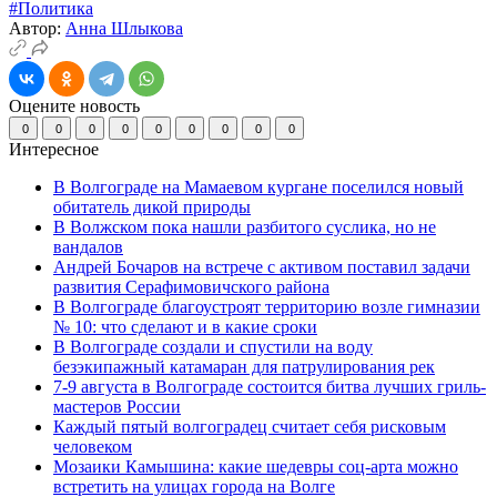
#Политика
Автор:
Анна Шлыкова
Оцените новость
0
0
0
0
0
0
0
0
0
Интересное
В Волгограде на Мамаевом кургане поселился новый
обитатель дикой природы
В Волжском пока нашли разбитого суслика, но не
вандалов
Андрей Бочаров на встрече с активом поставил задачи
развития Серафимовичского района
В Волгограде благоустроят территорию возле гимназии
№ 10: что сделают и в какие сроки
В Волгограде создали и спустили на воду
безэкипажный катамаран для патрулирования рек
7-9 августа в Волгограде состоится битва лучших гриль-
мастеров России
Каждый пятый волгоградец считает себя рисковым
человеком
Мозаики Камышина: какие шедевры соц-арта можно
встретить на улицах города на Волге