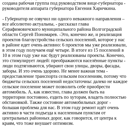
создана рабочая группа под руководством вице-губернатора -
руководителя аппарата губернатора Евгения Харичкина.
- Губернатор не озвучил ни одного неважного направления –
все абсолютно актуальны, - рассказал глава
Серафимовичского муниципального района Волгоградской
области Сергей Пономарев. -Это, конечно же, и реализация
проектов благоустройства сельских поселений, которое у нас
в районе идет очень активно: 6 проектов мы уже реализовали,
в этом году получаем ещё четыре. В итоге из 15 поселений в
10 в этом году уже нас будут реализованы проекты. Конечно,
это стимулирует людей: преображаются населённые пункты -
люди подтягиваются, убирают свои улицы, дворы, фасады,
заборы. И это очень здорово. Не менее важная тема -
предоставление транспорта сельским поселениям, потому что
бюджеты сельских поселений недостаточны: далеко не каждое
сельское поселение может позволить себе приобрести
автомобиль. А, как известно, глава должен быть на
территории постоянно, ездить по хуторам, владеть полностью
обстановкой. Также состояние автомобильных дорог -
большая проблема для нас. В этом году ремонт идёт очень
активно в части подъезда к населенным пунктам от
центральных районных дорог, как говорится, от центра к
краям, что тоже внушает оптимизм.