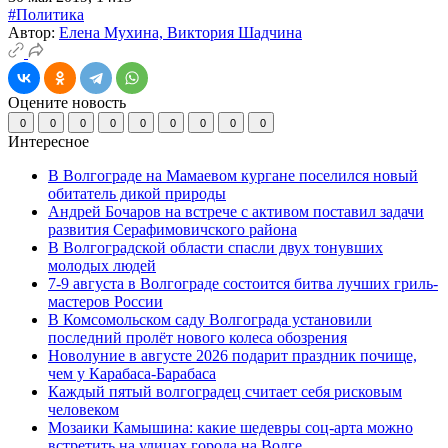
#Политика
Автор:
Елена Мухина, Виктория Шадчина
Оцените новость
0
0
0
0
0
0
0
0
0
Интересное
В Волгограде на Мамаевом кургане поселился новый
обитатель дикой природы
Андрей Бочаров на встрече с активом поставил задачи
развития Серафимовичского района
В Волгоградской области спасли двух тонувших
молодых людей
7-9 августа в Волгограде состоится битва лучших гриль-
мастеров России
В Комсомольском саду Волгограда установили
последний пролёт нового колеса обозрения
Новолуние в августе 2026 подарит праздник почище,
чем у Карабаса-Барабаса
Каждый пятый волгоградец считает себя рисковым
человеком
Мозаики Камышина: какие шедевры соц-арта можно
встретить на улицах города на Волге