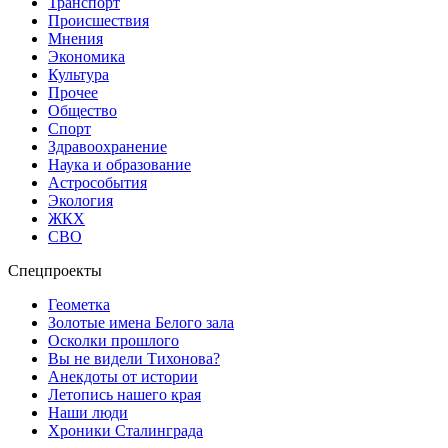
Транспорт
Происшествия
Мнения
Экономика
Культура
Прочее
Общество
Спорт
Здравоохранение
Наука и образование
Астрособытия
Экология
ЖКХ
СВО
Спецпроекты
Геометка
Золотые имена Белого зала
Осколки прошлого
Вы не видели Тихонова?
Анекдоты от истории
Летопись нашего края
Наши люди
Хроники Сталинграда