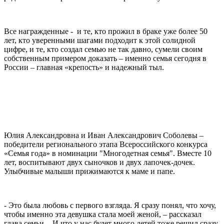
Все награжденные - и те, кто прожил в браке уже более 50
лет, кто уверенными шагами подходит к этой солидной
цифре, и те, кто создал семью не так давно, сумели своим
собственным примером доказать – именно семья сегодня в
России – главная «крепость» и надежный тыл.
Юлия Александровна и Иван Александрович Соболевы –
победители регионального этапа Всероссийского конкурса
«Семья года» в номинации "Многодетная семья". Вместе 10
лет, воспитывают двух сыночков и двух лапочек-дочек.
Улыбчивые малыши прижимаются к маме и папе.
- Это была любовь с первого взгляда. Я сразу понял, что хочу,
чтобы именно эта девушка стала моей женой, – рассказал
глава семьи. - И что у нас будет много детей тоже решил сразу.