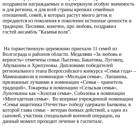
поздравили награждаемых и подчеркнули особую значимость
и для региона, и для всей страны крепких семейных
отношений, семей, в которых растут много деток и
передаются из поколения в поколение истинные ценности и
традиции. Песнями, конечно, про любовь, поздравил
гостей ансамбль "Казачья воля".
На торжественную церемонию приехали 11 семей из
Волгограда и районов области. Медалями «За любовь и
верность» отмечены семьи Лысенко, Бакатовы, Луговец,
Абулькины и Хрипуновы. Дипломами победителей
регионального этапа Всероссийского конкурса «Семья года» –
Мамниашвили в номинации «Молодая семья», Лапшины,
признанные лучшими в номинации «Семья – хранитель
традиций», Токаревы в номинации «Сельская семья»,
Луночкины как «Золотая семья», Соболевы в номинации
«Многодетная семья». Во впервые учрежденной номинации
«Семья защитника Отечества» победу одержали Бычковы, в
которой глава семьи – ветеран боевых действий, а один из
сыновей, участник специальной военной операции, на
данный момент проходит лечение в госпитале.