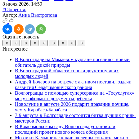
8 июля 2026, 14:59
#Общество
Автор:
Анна Выстропова
Оцените новость
0
0
0
0
0
0
0
0
0
Интересное
В Волгограде на Мамаевом кургане поселился новый
обитатель дикой природы
В Волгоградской области спасли двух тонувших
молодых людей
Андрей Бочаров на встрече с активом поставил задачи
развития Серафимовичского района
Волгоградцы с помощью суперсервиса на «Госуслугах»
могут оформить документы ребенка
Новолуние в августе 2026 подарит праздник почище,
чем у Карабаса-Барабаса
7-9 августа в Волгограде состоится битва лучших гриль-
мастеров России
В Комсомольском саду Волгограда установили
последний пролёт нового колеса обозрения
Мозаики Камышина: какие шедевры соц-арта можно