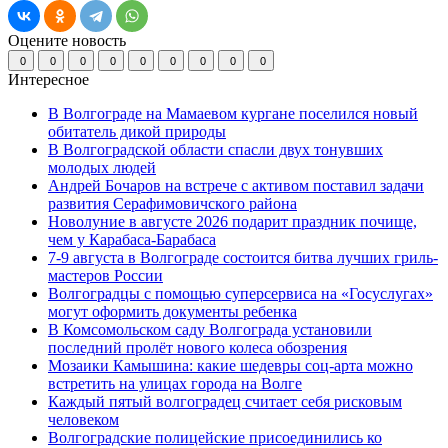
Оцените новость
0
0
0
0
0
0
0
0
0
Интересное
В Волгограде на Мамаевом кургане поселился новый
обитатель дикой природы
В Волгоградской области спасли двух тонувших
молодых людей
Андрей Бочаров на встрече с активом поставил задачи
развития Серафимовичского района
Новолуние в августе 2026 подарит праздник почище,
чем у Карабаса-Барабаса
7-9 августа в Волгограде состоится битва лучших гриль-
мастеров России
Волгоградцы с помощью суперсервиса на «Госуслугах»
могут оформить документы ребенка
В Комсомольском саду Волгограда установили
последний пролёт нового колеса обозрения
Мозаики Камышина: какие шедевры соц-арта можно
встретить на улицах города на Волге
Каждый пятый волгоградец считает себя рисковым
человеком
Волгоградские полицейские присоединились ко