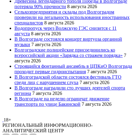
Древесина легендарного тополя Победы в Волгограде
потеряла 90% прочности
8 августа 2026
Сельхозпредприятия и склады под Волгоградом
проверили на легальность использования иностранных
специалистов
8 августа 2026
Водопропуск через Волжскую ГЭС снизится с 11
августа
8 августа 2026
В Волгограде состоялся концерт виртуоза органной
музыки
7 августа 2026
Волгоградские полицейские присоединились ко
всероссийской акции «Зарядка со стражем порядка»
7
августа 2026
Строящийся фонтанный ансамбль в ЦПКиО Волгограда
проходит первые гидроиспытания
7 августа 2026
В Волгоградской области состоялся фестиваль ГТО
среди лиц с нарушением слуха
7 августа 2026
В Волгограде наградили сто лучших деятелей спорта
региона
7 августа 2026
В Волгограде на неделю ограничат движение
транспорта по улице Бакинской
7 августа 2026
18+
РЕГИОНАЛЬНЫЙ ИНФОРМАЦИОННО-
АНАЛИТИЧЕСКИЙ ЦЕНТР