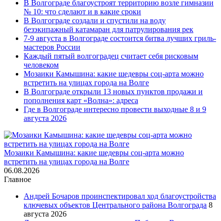
В Волгограде благоустроят территорию возле гимназии
№ 10: что сделают и в какие сроки
В Волгограде создали и спустили на воду
безэкипажный катамаран для патрулирования рек
7-9 августа в Волгограде состоится битва лучших гриль-
мастеров России
Каждый пятый волгоградец считает себя рисковым
человеком
Мозаики Камышина: какие шедевры соц-арта можно
встретить на улицах города на Волге
В Волгограде открыли 13 новых пунктов продажи и
пополнения карт «Волна»: адреса
Где в Волгограде интересно провести выходные 8 и 9
августа 2026
Мозаики Камышина: какие шедевры соц-арта можно
встретить на улицах города на Волге
06.08.2026
Главное
Андрей Бочаров проинспектировал ход благоустройства
ключевых объектов Центрального района Волгограда
8
августа 2026