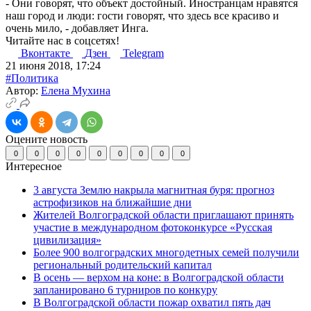
- Они говорят, что объект достойный. Иностранцам нравятся
наш город и люди: гости говорят, что здесь все красиво и
очень мило, - добавляет Инга.
Читайте нас в соцсетях!
Вконтакте
Дзен
Telegram
21 июня 2018, 17:24
#Политика
Автор:
Елена Мухина
Оцените новость
0
0
0
0
0
0
0
0
0
Интересное
3 августа Землю накрыла магнитная буря: прогноз
астрофизиков на ближайшие дни
Жителей Волгоградской области приглашают принять
участие в международном фотоконкурсе «Русская
цивилизация»
Более 900 волгоградских многодетных семей получили
региональный родительский капитал
В осень — верхом на коне: в Волгоградской области
запланировано 6 турниров по конкуру
В Волгоградской области пожар охватил пять дач