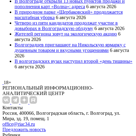
В Волгограде открыли 13 новых пунктов продажи и
пополнения карт «Волна»: адреса
6 августа 2026
В природном парке «Щербаковский» продолжается
масштабная уборка
6 августа 2026
Четверо из пяти кандидатов продолжат участие в
довыборах в Волгоградскую облдуму
6 августа 2026
Жителей региона зовут на экологическую акцию
6
августа 2026
Волгоградцев приглашают на Никольскую ярмарку с
душевным товаром и вкусными угощениями
6 августа
2026
В волгоградских вузах наступил второй «день тишины»
6 августа 2026
18+
РЕГИОНАЛЬНЫЙ ИНФОРМАЦИОННО-
АНАЛИТИЧЕСКИЙ ЦЕНТР
Контакты
Россия, 400066, Волгоградская область, г. Волгоград, ул.
Мира, зд. 19, помещ. 1
office@riac34.ru
Предложить новость
Рубрики