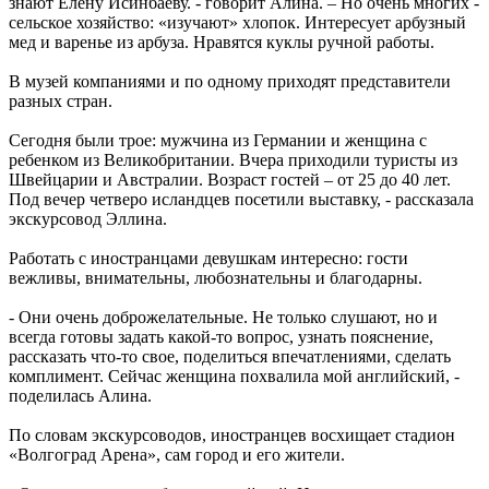
знают Елену Исинбаеву. - говорит Алина. – Но очень многих -
сельское хозяйство: «изучают» хлопок. Интересует арбузный
мед и варенье из арбуза. Нравятся куклы ручной работы.
В музей компаниями и по одному приходят представители
разных стран.
Сегодня были трое: мужчина из Германии и женщина с
ребенком из Великобритании. Вчера приходили туристы из
Швейцарии и Австралии. Возраст гостей – от 25 до 40 лет.
Под вечер четверо исландцев посетили выставку, - рассказала
экскурсовод Эллина.
Работать с иностранцами девушкам интересно: гости
вежливы, внимательны, любознательны и благодарны.
- Они очень доброжелательные. Не только слушают, но и
всегда готовы задать какой-то вопрос, узнать пояснение,
рассказать что-то свое, поделиться впечатлениями, сделать
комплимент. Сейчас женщина похвалила мой английский, -
поделилась Алина.
По словам экскурсоводов, иностранцев восхищает стадион
«Волгоград Арена», сам город и его жители.