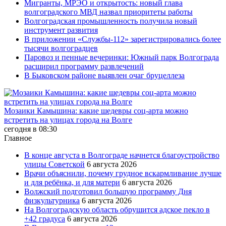
Мигранты, МРЭО и открытость: новый глава
волгоградского МВД назвал приоритеты работы
Волгоградская промышленность получила новый
инструмент развития
В приложении «Службы-112» зарегистрировались более
тысячи волгоградцев
Паровоз и пенные вечеринки: Южный парк Волгограда
расширил программу развлечений
В Быковском районе выявлен очаг бруцеллеза
Мозаики Камышина: какие шедевры соц-арта можно
встретить на улицах города на Волге
сегодня в 08:30
Главное
В конце августа в Волгограде начнется благоустройство
улицы Советской
6 августа 2026
Врачи объяснили, почему грудное вскармливание лучше
и для ребёнка, и для матери
6 августа 2026
Волжский подготовил большую программу Дня
физкультурника
6 августа 2026
На Волгоградскую область обрушится адское пекло в
+42 градуса
6 августа 2026