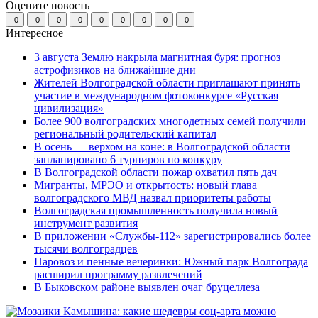
Оцените новость
0
0
0
0
0
0
0
0
0
Интересное
3 августа Землю накрыла магнитная буря: прогноз
астрофизиков на ближайшие дни
Жителей Волгоградской области приглашают принять
участие в международном фотоконкурсе «Русская
цивилизация»
Более 900 волгоградских многодетных семей получили
региональный родительский капитал
В осень — верхом на коне: в Волгоградской области
запланировано 6 турниров по конкуру
В Волгоградской области пожар охватил пять дач
Мигранты, МРЭО и открытость: новый глава
волгоградского МВД назвал приоритеты работы
Волгоградская промышленность получила новый
инструмент развития
В приложении «Службы-112» зарегистрировались более
тысячи волгоградцев
Паровоз и пенные вечеринки: Южный парк Волгограда
расширил программу развлечений
В Быковском районе выявлен очаг бруцеллеза