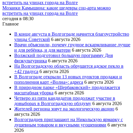
Мозаики Камышина: какие шедевры соц-арта можно
встретить на улицах города на Волге
сегодня в 08:30
Главное
В конце августа в Волгограде начнется благоустройство
улицы Советской
6 августа 2026
Врачи объяснили, почему грудное вскармливание лучше
и для ребёнка, и для матери
6 августа 2026
Волжский подготовил большую программу Дня
физкультурника
6 августа 2026
На Волгоградскую область обрушится адское пекло в
+42 градуса
6 августа 2026
В Волгограде открыли 13 новых пунктов продажи и
пополнения карт «Волна»: адреса
6 августа 2026
В природном парке «Щербаковский» продолжается
масштабная уборка
6 августа 2026
Четверо из пяти кандидатов продолжат участие в
довыборах в Волгоградскую облдуму
6 августа 2026
Жителей региона зовут на экологическую акцию
6
августа 2026
Волгоградцев приглашают на Никольскую ярмарку с
душевным товаром и вкусными угощениями
6 августа
2026