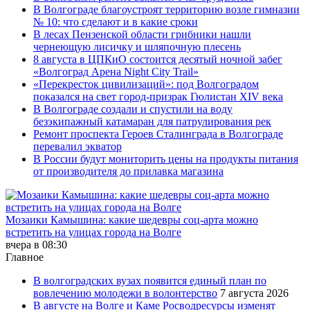
В Волгограде благоустроят территорию возле гимназии
№ 10: что сделают и в какие сроки
В лесах Пензенской области грибники нашли
чернеющую лисичку и шляпочную плесень
8 августа в ЦПКиО состоится десятый ночной забег
«Волгоград Арена Night City Trail»
«Перекресток цивилизаций»: под Волгоградом
показался на свет город-призрак Гюлистан XIV века
В Волгограде создали и спустили на воду
безэкипажный катамаран для патрулирования рек
Ремонт проспекта Героев Сталинграда в Волгограде
перевалил экватор
В России будут мониторить цены на продукты питания
от производителя до прилавка магазина
Мозаики Камышина: какие шедевры соц-арта можно
встретить на улицах города на Волге
вчера в 08:30
Главное
В волгоградских вузах появится единый план по
вовлечению молодежи в волонтерство
7 августа 2026
В августе на Волге и Каме Росводресурсы изменят