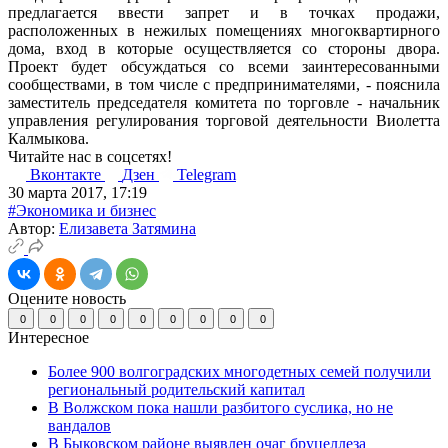
предлагается ввести запрет и в точках продажи,
расположенных в нежилых помещениях многоквартирного
дома, вход в которые осуществляется со стороны двора.
Проект будет обсуждаться со всеми заинтересованными
сообществами, в том числе с предпринимателями, - пояснила
заместитель председателя комитета по торговле - начальник
управления регулирования торговой деятельности Виолетта
Калмыкова.
Читайте нас в соцсетях!
Вконтакте
Дзен
Telegram
30 марта 2017, 17:19
#Экономика и бизнес
Автор:
Елизавета Затямина
Оцените новость
0
0
0
0
0
0
0
0
0
Интересное
Более 900 волгоградских многодетных семей получили
региональный родительский капитал
В Волжском пока нашли разбитого суслика, но не
вандалов
В Быковском районе выявлен очаг бруцеллеза