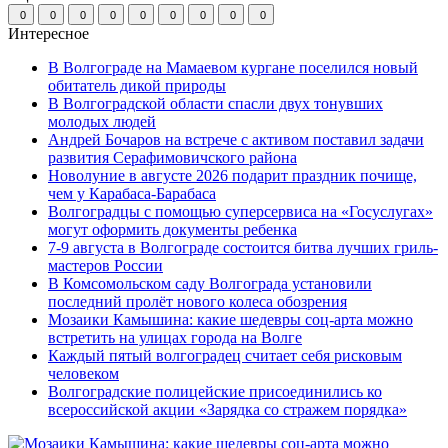
0
0
0
0
0
0
0
0
0
Интересное
В Волгограде на Мамаевом кургане поселился новый
обитатель дикой природы
В Волгоградской области спасли двух тонувших
молодых людей
Андрей Бочаров на встрече с активом поставил задачи
развития Серафимовичского района
Новолуние в августе 2026 подарит праздник почище,
чем у Карабаса-Барабаса
Волгоградцы с помощью суперсервиса на «Госуслугах»
могут оформить документы ребенка
7-9 августа в Волгограде состоится битва лучших гриль-
мастеров России
В Комсомольском саду Волгограда установили
последний пролёт нового колеса обозрения
Мозаики Камышина: какие шедевры соц-арта можно
встретить на улицах города на Волге
Каждый пятый волгоградец считает себя рисковым
человеком
Волгоградские полицейские присоединились ко
всероссийской акции «Зарядка со стражем порядка»