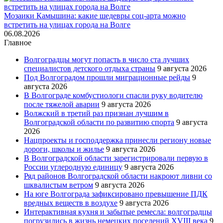
Мозаики Камышина: какие шедевры соц-арта можно
встретить на улицах города на Волге
06.08.2026
Главное
Волгоградцы могут попасть в число ста лучших
специалистов детского отдыха страны
9 августа 2026
Под Волгоградом прошли миграционные рейды
9
августа 2026
В Волгограде комбустиологи спасли руку водителю
после тяжелой аварии
9 августа 2026
Волжский в третий раз признан лучшим в
Волгоградской области по развитию спорта
9 августа
2026
Нацпроекты и господдержка принесли региону новые
дороги, школы и жилье
9 августа 2026
В Волгоградской области зарегистрировали первую в
России углеродную единицу
9 августа 2026
Ряд районов Волгоградской области накроют ливни со
шквалистым ветром
9 августа 2026
На юге Волгограда зафиксировано превышение ПДК
вредных веществ в воздухе
9 августа 2026
Интерактивная кухня и забытые ремесла: волгоградцы
погрузились в жизнь немецких поселений XVIII века
9