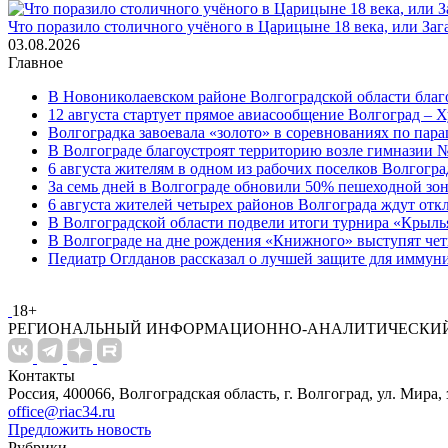
Что поразило столичного учёного в Царицыне 18 века, или Заг
03.08.2026
Главное
В Новониколаевском районе Волгоградской области благо
12 августа стартует прямое авиасообщение Волгоград – Х
Волгоградка завоевала «золото» в соревнованиях по па
В Волгограде благоустроят территорию возле гимназии № 
6 августа жителям в одном из рабочих поселков Волгогр
За семь дней в Волгограде обновили 50% пешеходной з
6 августа жителей четырех районов Волгограда ждут от
В Волгоградской области подвели итоги турнира «Крыль
В Волгограде на дне рождения «Книжного» выступят че
Педиатр Оглданов рассказал о лучшей защите для иммун
18+
РЕГИОНАЛЬНЫЙ ИНФОРМАЦИОННО-АНАЛИТИЧЕСКИЙ
Контакты
Россия, 400066, Волгоградская область, г. Волгоград, ул. Мира, 
office@riac34.ru
Предложить новость
Рубрики