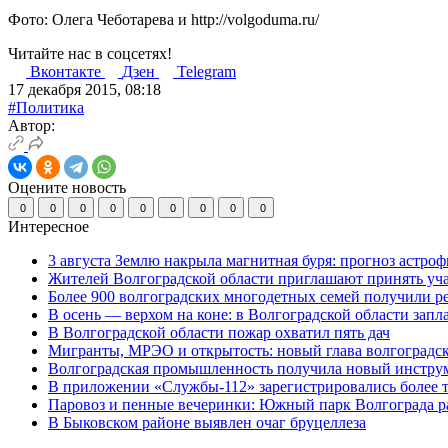
Фото: Олега Чеботарева и http://volgoduma.ru/
Читайте нас в соцсетях!
Вконтакте
Дзен
Telegram
17 декабря 2015, 08:18
#Политика
Автор:
Оцените новость
0
0
0
0
0
0
0
0
0
Интересное
3 августа Землю накрыла магнитная буря: прогноз астро
Жителей Волгоградской области приглашают принять уч
Более 900 волгоградских многодетных семей получили р
В осень — верхом на коне: в Волгоградской области зап
В Волгоградской области пожар охватил пять дач
Мигранты, МРЭО и открытость: новый глава волгоградс
Волгоградская промышленность получила новый инструм
В приложении «Службы-112» зарегистрировались более 
Паровоз и пенные вечеринки: Южный парк Волгограда р
В Быковском районе выявлен очаг бруцеллеза