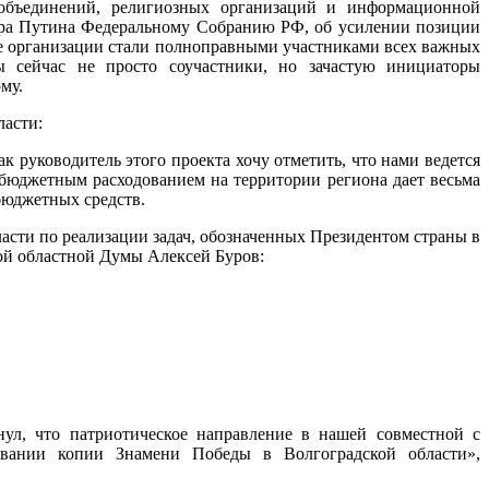
х объединений, религиозных организаций и информационной
ира Путина Федеральному Собранию РФ, об усилении позиции
ие организации стали полноправными участниками всех важных
ы сейчас не просто соучастники, но зачастую инициаторы
му.
ласти:
к руководитель этого проекта хочу отметить, что нами ведется
 бюджетным расходованием на территории региона дает весьма
бюджетных средств.
асти по реализации задач, обозначенных Президентом страны в
й областной Думы Алексей Буров:
нул, что патриотическое направление в нашей совместной с
зовании копии Знамени Победы в Волгоградской области»,