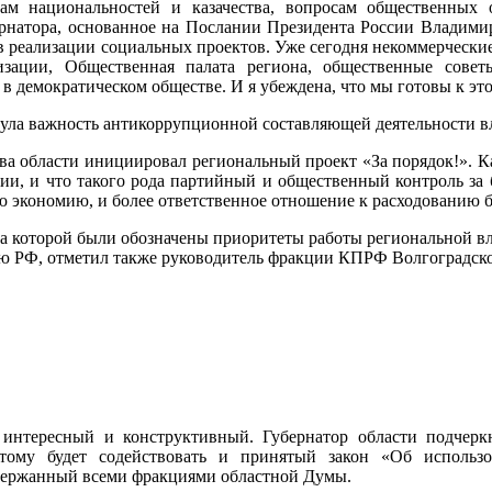
елам национальностей и казачества, вопросам общественны
рнатора, основанное на Послании Президента России Владим
в реализации социальных проектов. Уже сегодня некоммерческ
изации, Общественная палата региона, общественные совет
ь в демократическом обществе. И я убеждена, что мы готовы к это
ула важность антикоррупционной составляющей деятельности в
ава области инициировал региональный проект «За порядок!». Ка
нии, и что такого рода партийный и общественный контроль за
ю экономию, и более ответственное отношение к расходованию 
на которой были обозначены приоритеты работы региональной вл
 РФ, отметил также руководитель фракции КПРФ Волгоградско
 интересный и конструктивный. Губернатор области подчерк
этому будет содействовать и принятый закон «Об исполь
держанный всеми фракциями областной Думы.