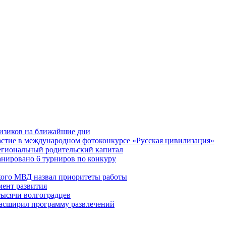
физиков на ближайшие дни
астие в международном фотоконкурсе «Русская цивилизация»
егиональный родительский капитал
ланировано 6 турниров по конкуру
кого МВД назвал приоритеты работы
ент развития
тысячи волгоградцев
асширил программу развлечений