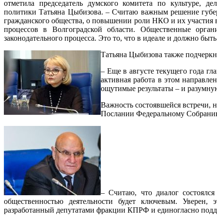
отметила председатель думского комитета по культуре, д
политики Татьяна Цыбизова. – Считаю важным решение губе
гражданского общества, о повышении роли НКО и их участия 
процессов в Волгоградской области. Общественные орган
законодательного процесса. Это то, что в идеале и должно быт
Татьяна Цыбизова также подчеркн
– Еще в августе текущего года гл
активная работа в этом направле
ощутимые результаты – и разумну
Важность состоявшейся встречи, 
Послании Федеральному Собранию
– Считаю, что диалог состоялся
общественностью деятельности будет ключевым. Уверен, 
разработанный депутатами фракции КПРФ и единогласно под