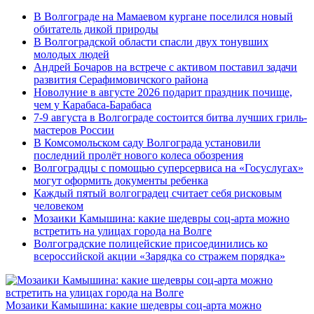
В Волгограде на Мамаевом кургане поселился новый
обитатель дикой природы
В Волгоградской области спасли двух тонувших
молодых людей
Андрей Бочаров на встрече с активом поставил задачи
развития Серафимовичского района
Новолуние в августе 2026 подарит праздник почище,
чем у Карабаса-Барабаса
7-9 августа в Волгограде состоится битва лучших гриль-
мастеров России
В Комсомольском саду Волгограда установили
последний пролёт нового колеса обозрения
Волгоградцы с помощью суперсервиса на «Госуслугах»
могут оформить документы ребенка
Каждый пятый волгоградец считает себя рисковым
человеком
Мозаики Камышина: какие шедевры соц-арта можно
встретить на улицах города на Волге
Волгоградские полицейские присоединились ко
всероссийской акции «Зарядка со стражем порядка»
Мозаики Камышина: какие шедевры соц-арта можно