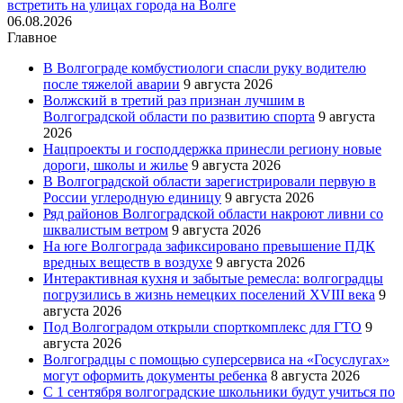
встретить на улицах города на Волге
06.08.2026
Главное
В Волгограде комбустиологи спасли руку водителю
после тяжелой аварии
9 августа 2026
Волжский в третий раз признан лучшим в
Волгоградской области по развитию спорта
9 августа
2026
Нацпроекты и господдержка принесли региону новые
дороги, школы и жилье
9 августа 2026
В Волгоградской области зарегистрировали первую в
России углеродную единицу
9 августа 2026
Ряд районов Волгоградской области накроют ливни со
шквалистым ветром
9 августа 2026
На юге Волгограда зафиксировано превышение ПДК
вредных веществ в воздухе
9 августа 2026
Интерактивная кухня и забытые ремесла: волгоградцы
погрузились в жизнь немецких поселений XVIII века
9
августа 2026
Под Волгоградом открыли спорткомплекс для ГТО
9
августа 2026
Волгоградцы с помощью суперсервиса на «Госуслугах»
могут оформить документы ребенка
8 августа 2026
С 1 сентября волгоградские школьники будут учиться по