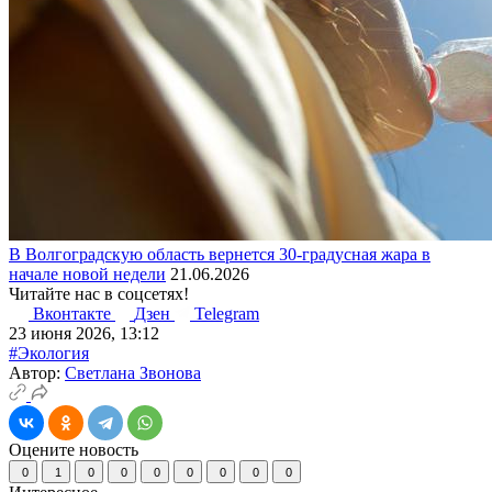
В Волгоградскую область вернется 30-градусная жара в
начале новой недели
21.06.2026
Читайте нас в соцсетях!
Вконтакте
Дзен
Telegram
23 июня 2026, 13:12
#Экология
Автор:
Светлана Звонова
Оцените новость
0
1
0
0
0
0
0
0
0