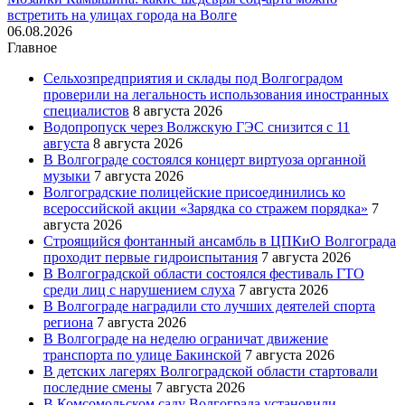
встретить на улицах города на Волге
06.08.2026
Главное
Сельхозпредприятия и склады под Волгоградом
проверили на легальность использования иностранных
специалистов
8 августа 2026
Водопропуск через Волжскую ГЭС снизится с 11
августа
8 августа 2026
В Волгограде состоялся концерт виртуоза органной
музыки
7 августа 2026
Волгоградские полицейские присоединились ко
всероссийской акции «Зарядка со стражем порядка»
7
августа 2026
Строящийся фонтанный ансамбль в ЦПКиО Волгограда
проходит первые гидроиспытания
7 августа 2026
В Волгоградской области состоялся фестиваль ГТО
среди лиц с нарушением слуха
7 августа 2026
В Волгограде наградили сто лучших деятелей спорта
региона
7 августа 2026
В Волгограде на неделю ограничат движение
транспорта по улице Бакинской
7 августа 2026
В детских лагерях Волгоградской области стартовали
последние смены
7 августа 2026
В Комсомольском саду Волгограда установили