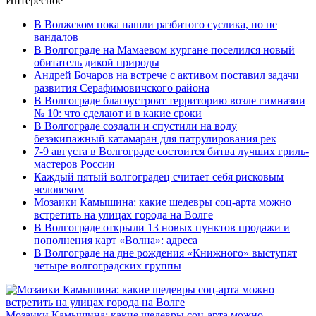
Интересное
В Волжском пока нашли разбитого суслика, но не
вандалов
В Волгограде на Мамаевом кургане поселился новый
обитатель дикой природы
Андрей Бочаров на встрече с активом поставил задачи
развития Серафимовичского района
В Волгограде благоустроят территорию возле гимназии
№ 10: что сделают и в какие сроки
В Волгограде создали и спустили на воду
безэкипажный катамаран для патрулирования рек
7-9 августа в Волгограде состоится битва лучших гриль-
мастеров России
Каждый пятый волгоградец считает себя рисковым
человеком
Мозаики Камышина: какие шедевры соц-арта можно
встретить на улицах города на Волге
В Волгограде открыли 13 новых пунктов продажи и
пополнения карт «Волна»: адреса
В Волгограде на дне рождения «Книжного» выступят
четыре волгоградских группы
Мозаики Камышина: какие шедевры соц-арта можно