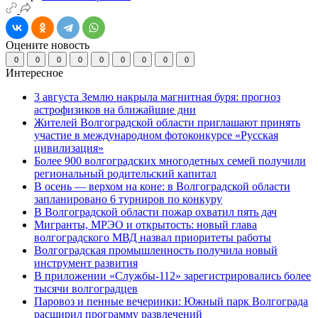
Оцените новость
0
0
0
0
0
0
0
0
0
Интересное
3 августа Землю накрыла магнитная буря: прогноз
астрофизиков на ближайшие дни
Жителей Волгоградской области приглашают принять
участие в международном фотоконкурсе «Русская
цивилизация»
Более 900 волгоградских многодетных семей получили
региональный родительский капитал
В осень — верхом на коне: в Волгоградской области
запланировано 6 турниров по конкуру
В Волгоградской области пожар охватил пять дач
Мигранты, МРЭО и открытость: новый глава
волгоградского МВД назвал приоритеты работы
Волгоградская промышленность получила новый
инструмент развития
В приложении «Службы-112» зарегистрировались более
тысячи волгоградцев
Паровоз и пенные вечеринки: Южный парк Волгограда
расширил программу развлечений