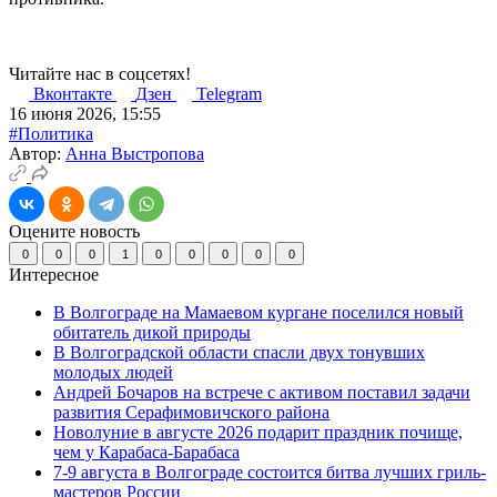
Читайте нас в соцсетях!
Вконтакте
Дзен
Telegram
16 июня 2026, 15:55
#Политика
Автор:
Анна Выстропова
Оцените новость
0
0
0
1
0
0
0
0
0
Интересное
В Волгограде на Мамаевом кургане поселился новый
обитатель дикой природы
В Волгоградской области спасли двух тонувших
молодых людей
Андрей Бочаров на встрече с активом поставил задачи
развития Серафимовичского района
Новолуние в августе 2026 подарит праздник почище,
чем у Карабаса-Барабаса
7-9 августа в Волгограде состоится битва лучших гриль-
мастеров России