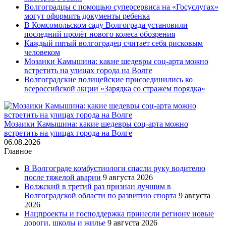
Волгоградцы с помощью суперсервиса на «Госуслугах»
могут оформить документы ребенка
В Комсомольском саду Волгограда установили
последний пролёт нового колеса обозрения
Каждый пятый волгоградец считает себя рисковым
человеком
Мозаики Камышина: какие шедевры соц-арта можно
встретить на улицах города на Волге
Волгоградские полицейские присоединились ко
всероссийской акции «Зарядка со стражем порядка»
Мозаики Камышина: какие шедевры соц-арта можно
встретить на улицах города на Волге
06.08.2026
Главное
В Волгограде комбустиологи спасли руку водителю
после тяжелой аварии
9 августа 2026
Волжский в третий раз признан лучшим в
Волгоградской области по развитию спорта
9 августа
2026
Нацпроекты и господдержка принесли региону новые
дороги, школы и жилье
9 августа 2026