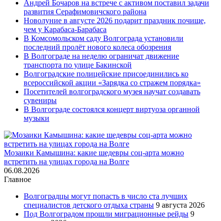
Андрей Бочаров на встрече с активом поставил задачи
развития Серафимовичского района
Новолуние в августе 2026 подарит праздник почище,
чем у Карабаса-Барабаса
В Комсомольском саду Волгограда установили
последний пролёт нового колеса обозрения
В Волгограде на неделю ограничат движение
транспорта по улице Бакинской
Волгоградские полицейские присоединились ко
всероссийской акции «Зарядка со стражем порядка»
Посетителей волгоградского музея научат создавать
сувениры
В Волгограде состоялся концерт виртуоза органной
музыки
Мозаики Камышина: какие шедевры соц-арта можно
встретить на улицах города на Волге
06.08.2026
Главное
Волгоградцы могут попасть в число ста лучших
специалистов детского отдыха страны
9 августа 2026
Под Волгоградом прошли миграционные рейды
9