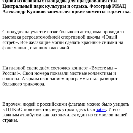
Одной из основных площадок для празднования стал
Центральный парк культуры и отдыха. Фотограф РИАЦ
Александр Куликов запечатлел яркие моменты торжества.
С полудня на участке возле большого автодрома проходила
выставка ретроавтомобилей спортивной школы «Юный
ястреб». Все желающие могли сделать красивые снимки на
фоне машин, ставших классикой.
На главной сцене днём состоялся концерт «Вместе мы –
Россия!». Свои номера показали местные коллективы и
солисты. А ярким окончанием программы стал разворот
большого триколора.
Впрочем, людей с российскими флагами можно было увидеть
в ЦПКиО повсеместно, ведь утром здесь был
забег
. И его
важным атрибутом как раз значился один из символов нашей
страны.