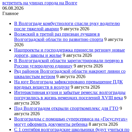
встретить на улицах города на Волге
06.08.2026
Главное
В Волгограде комбустиологи спасли руку водителю
после тяжелой аварии
9 августа 2026
Волжский в третий раз признан лучшим в
Волгоградской области по развитию спорта
9 августа
2026
Нацпроекты и господдержка принесли региону новые
дороги, школы и жилье
9 августа 2026
В Волгоградской области зарегистрировали первую в
России углеродную единицу
9 августа 2026
Ряд районов Волгоградской области накроют ливни со
шквалистым ветром
9 августа 2026
На юге Волгограда зафиксировано превышение ПДК
вредных веществ в воздухе
9 августа 2026
Интерактивная кухня и забытые ремесла: волгоградцы
погрузились в жизнь немецких поселений XVIII века
9
августа 2026
Под Волгоградом открыли спорткомплекс для ГТО
9
августа 2026
Волгоградцы с помощью суперсервиса на «Госуслугах»
могут оформить документы ребенка
8 августа 2026
С 1 сентября волгоградские школьники будут учиться по