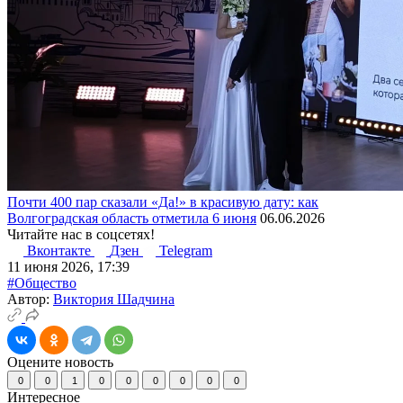
Почти 400 пар сказали «Да!» в красивую дату: как
Волгоградская область отметила 6 июня
06.06.2026
Читайте нас в соцсетях!
Вконтакте
Дзен
Telegram
11 июня 2026, 17:39
#Общество
Автор:
Виктория Шадчина
Оцените новость
0
0
1
0
0
0
0
0
0
Интересное