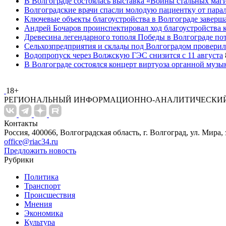
В Волгограде состоялась выставка «Воины стальных маг
Волгоградские врачи спасли молодую пациентку от пара
Ключевые объекты благоустройства в Волгограде заверша
Андрей Бочаров проинспектировал ход благоустройства 
Древесина легендарного тополя Победы в Волгограде по
Сельхозпредприятия и склады под Волгоградом проверил
Водопропуск через Волжскую ГЭС снизится с 11 августа
В Волгограде состоялся концерт виртуоза органной музы
18+
РЕГИОНАЛЬНЫЙ ИНФОРМАЦИОННО-АНАЛИТИЧЕСКИЙ
Контакты
Россия, 400066, Волгоградская область, г. Волгоград, ул. Мира, 
office@riac34.ru
Предложить новость
Рубрики
Политика
Транспорт
Происшествия
Мнения
Экономика
Культура