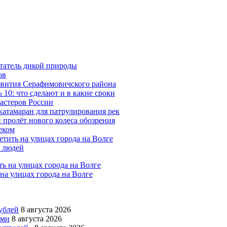
татель дикой природы
ов
азвития Серафимовичского района
10: что сделают и в какие сроки
мастеров России
катамаран для патрулирования рек
 пролёт нового колеса обозрения
еком
тить на улицах города на Волге
х людей
на улицах города на Волге
ублей
8 августа 2026
ями
8 августа 2026