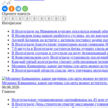
Оцените новость
0
0
0
0
0
0
0
0
0
Интересное
В Волгограде на Мамаевом кургане поселился новый оби
В Волжском пока нашли разбитого суслика, но не вандал
Андрей Бочаров на встрече с активом поставил задачи р
В Волгограде благоустроят территорию возле гимназии № 
7-9 августа в Волгограде состоится битва лучших гриль-
В Волгограде создали и спустили на воду безэкипажный 
В Комсомольском саду Волгограда установили последний
Каждый пятый волгоградец считает себя рисковым челов
Мозаики Камышина: какие шедевры соц-арта можно встре
В Волгоградской области спасли двух тонувших молоды
Мозаики Камышина: какие шедевры соц-арта можно встретить 
06.08.2026
Главное
Волгоградские управкомпании оштрафованы на 45 млн р
В Волгограде День строителя отметят массовыми гуляни