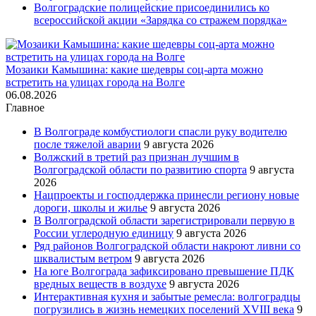
Волгоградские полицейские присоединились ко
всероссийской акции «Зарядка со стражем порядка»
Мозаики Камышина: какие шедевры соц-арта можно
встретить на улицах города на Волге
06.08.2026
Главное
В Волгограде комбустиологи спасли руку водителю
после тяжелой аварии
9 августа 2026
Волжский в третий раз признан лучшим в
Волгоградской области по развитию спорта
9 августа
2026
Нацпроекты и господдержка принесли региону новые
дороги, школы и жилье
9 августа 2026
В Волгоградской области зарегистрировали первую в
России углеродную единицу
9 августа 2026
Ряд районов Волгоградской области накроют ливни со
шквалистым ветром
9 августа 2026
На юге Волгограда зафиксировано превышение ПДК
вредных веществ в воздухе
9 августа 2026
Интерактивная кухня и забытые ремесла: волгоградцы
погрузились в жизнь немецких поселений XVIII века
9