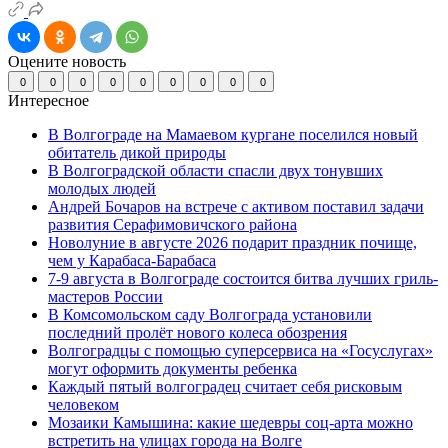
Оцените новость
0
0
0
0
0
0
0
0
0
Интересное
В Волгограде на Мамаевом кургане поселился новый
обитатель дикой природы
В Волгоградской области спасли двух тонувших
молодых людей
Андрей Бочаров на встрече с активом поставил задачи
развития Серафимовичского района
Новолуние в августе 2026 подарит праздник почище,
чем у Карабаса-Барабаса
7-9 августа в Волгограде состоится битва лучших гриль-
мастеров России
В Комсомольском саду Волгограда установили
последний пролёт нового колеса обозрения
Волгоградцы с помощью суперсервиса на «Госуслугах»
могут оформить документы ребенка
Каждый пятый волгоградец считает себя рисковым
человеком
Мозаики Камышина: какие шедевры соц-арта можно
встретить на улицах города на Волге