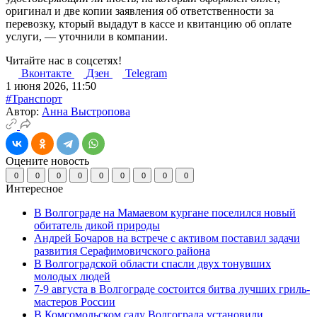
оригинал и две копии заявления об ответственности за
перевозку, кторый выдадут в кассе и квитанцию об оплате
услуги, — уточнили в компании.
Читайте нас в соцсетях!
Вконтакте
Дзен
Telegram
1 июня 2026, 11:50
#Транспорт
Автор:
Анна Выстропова
Оцените новость
0
0
0
0
0
0
0
0
0
Интересное
В Волгограде на Мамаевом кургане поселился новый
обитатель дикой природы
Андрей Бочаров на встрече с активом поставил задачи
развития Серафимовичского района
В Волгоградской области спасли двух тонувших
молодых людей
7-9 августа в Волгограде состоится битва лучших гриль-
мастеров России
В Комсомольском саду Волгограда установили