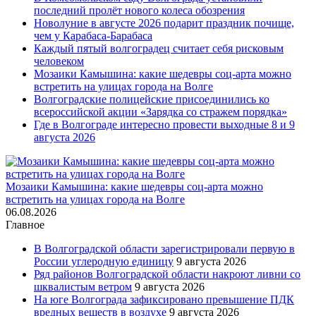
последний пролёт нового колеса обозрения
Новолуние в августе 2026 подарит праздник почище,
чем у Карабаса-Барабаса
Каждый пятый волгоградец считает себя рисковым
человеком
Мозаики Камышина: какие шедевры соц-арта можно
встретить на улицах города на Волге
Волгоградские полицейские присоединились ко
всероссийской акции «Зарядка со стражем порядка»
Где в Волгограде интересно провести выходные 8 и 9
августа 2026
Мозаики Камышина: какие шедевры соц-арта можно
встретить на улицах города на Волге
06.08.2026
Главное
В Волгоградской области зарегистрировали первую в
России углеродную единицу
9 августа 2026
Ряд районов Волгоградской области накроют ливни со
шквалистым ветром
9 августа 2026
На юге Волгограда зафиксировано превышение ПДК
вредных веществ в воздухе
9 августа 2026