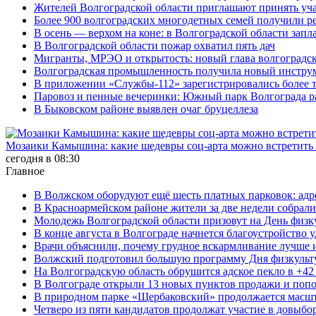
Жителей Волгоградской области приглашают принять уч
Более 900 волгоградских многодетных семей получили р
В осень — верхом на коне: в Волгоградской области зап
В Волгоградской области пожар охватил пять дач
Мигранты, МРЭО и открытость: новый глава волгоградс
Волгоградская промышленность получила новый инструм
В приложении «Службы-112» зарегистрировались более 
Паровоз и пенные вечеринки: Южный парк Волгограда р
В Быковском районе выявлен очаг бруцеллеза
Мозаики Камышина: какие шедевры соц-арта можно встретить 
сегодня в 08:30
Главное
В Волжском оборудуют ещё шесть платных парковок: адр
В Красноармейском районе жители за две недели собрали
Молодежь Волгоградской области призовут на День физк
В конце августа в Волгограде начнется благоустройство 
Врачи объяснили, почему грудное вскармливание лучше и 
Волжский подготовил большую программу Дня физкульт
На Волгоградскую область обрушится адское пекло в +42
В Волгограде открыли 13 новых пунктов продажи и попо
В природном парке «Щербаковский» продолжается масшт
Четверо из пяти кандидатов продолжат участие в довыбо