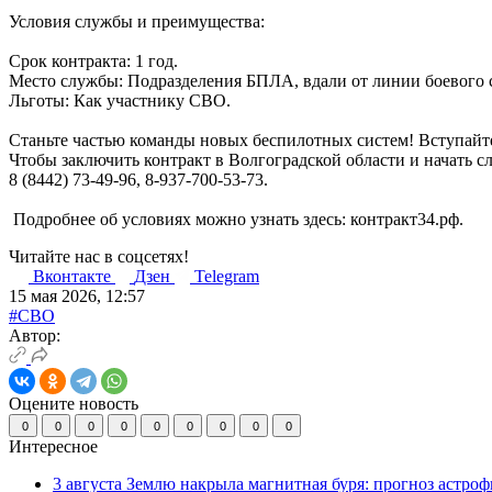
Условия службы и преимущества:
Срок контракта: 1 год.
Место службы: Подразделения БПЛА, вдали от линии боевого 
Льготы: Как участнику СВО.
Станьте частью команды новых беспилотных систем! Вступайт
Чтобы заключить контракт в Волгоградской области и начать с
8 (8442) 73-49-96, 8-937-700-53-73.
Подробнее об условиях можно узнать здесь: контракт34.рф.
Читайте нас в соцсетях!
Вконтакте
Дзен
Telegram
15 мая 2026, 12:57
#СВО
Автор:
Оцените новость
0
0
0
0
0
0
0
0
0
Интересное
3 августа Землю накрыла магнитная буря: прогноз астро