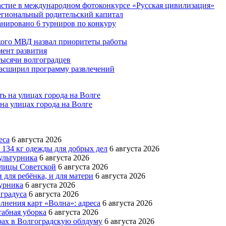
астие в международном фотоконкурсе «Русская цивилизация»
егиональный родительский капитал
ланировано 6 турниров по конкуру
кого МВД назвал приоритеты работы
ент развития
тысячи волгоградцев
асширил программу развлечений
на улицах города на Волге
еса
6 августа 2026
 134 кг одежды для добрых дел
6 августа 2026
ультурника
6 августа 2026
улицы Советской
6 августа 2026
для ребёнка, и для матери
6 августа 2026
урника
6 августа 2026
 градуса
6 августа 2026
лнения карт «Волна»: адреса
6 августа 2026
абная уборка
6 августа 2026
рах в Волгоградскую облдуму
6 августа 2026