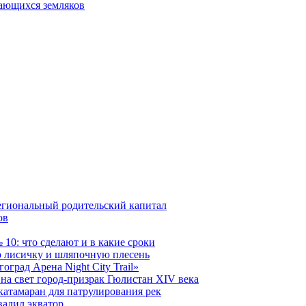
дающихся земляков
егиональный родительский капитал
ов
10: что сделают и в какие сроки
 лисичку и шляпочную плесень
град Арена Night City Trail»
на свет город-призрак Гюлистан XIV века
катамаран для патрулирования рек
валил экватор