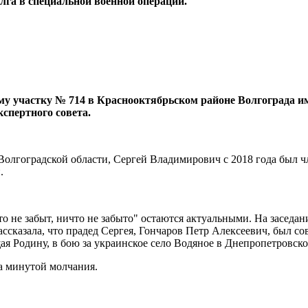
олга в специальной военной операции.
ному участку № 714 в Краснооктябрьском районе Волгограда
спертного совета.
лгоградской области, Сергей Владимирович с 2018 года был чл
.
 не забыт, ничто не забыто" остаются актуальными. На заседан
ссказала, что прадед Сергея, Гончаров Петр Алексеевич, был с
щая Родину, в бою за украинское село Водяное в Днепропетровск
а минутой молчания.