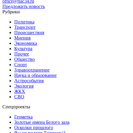
office@riac34.ru
Предложить новость
Рубрики
Политика
Транспорт
Происшествия
Мнения
Экономика
Культура
Прочее
Общество
Спорт
Здравоохранение
Наука и образование
Астрособытия
Экология
ЖКХ
СВО
Спецпроекты
Геометка
Золотые имена Белого зала
Осколки прошлого
Вы не видели Тихонова?