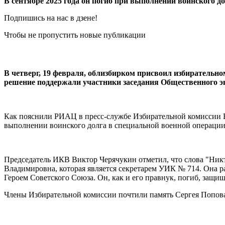
В сентябре 2025 года он погиб при выполнении воинского д
Подпишись на нас в дзене!
Чтобы не пропустить новые публикации
В четверг, 19 февраля, облизбирком присвоил избиратель
решение поддержали участники заседания Общественного эк
Как пояснили РИАЦ в пресс-службе Избирательной комиссии Во
выполнении воинского долга в специальной военной операции
Председатель ИКВ Виктор Черячукин отметил, что слова "Никто
Владимировна, которая является секретарем УИК № 714. Она ра
Героем Советского Союза. Он, как и его правнук, погиб, защи
Члены Избирательной комиссии почтили память Сергея Попов