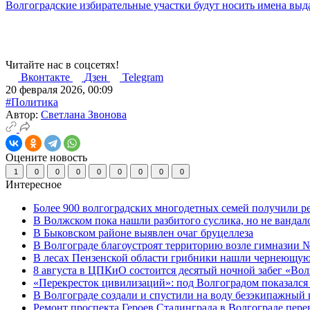
Волгоградские избирательные участки будут носить имена вы
Читайте нас в соцсетях!
Вконтакте
Дзен
Telegram
20 февраля 2026, 00:09
#Политика
Автор:
Светлана Звонова
Оцените новость
1
0
0
0
0
0
0
0
0
Интересное
Более 900 волгоградских многодетных семей получили р
В Волжском пока нашли разбитого суслика, но не вандал
В Быковском районе выявлен очаг бруцеллеза
В Волгограде благоустроят территорию возле гимназии № 
В лесах Пензенской области грибники нашли чернеющую
8 августа в ЦПКиО состоится десятый ночной забег «Волго
«Перекресток цивилизаций»: под Волгоградом показался 
В Волгограде создали и спустили на воду безэкипажный 
Ремонт проспекта Героев Сталинграда в Волгограде пере