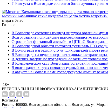
7-9 августа в Волгограде состоится битва лучших гриль-
Мозаики Камышина: какие шедевры соц-арта можно встретить 
вчера в 08:30
Главное
В Волгограде состоялся концерт виртуоза органной музы
Волгоградские полицейские присоединились ко всеросси
Строящийся фонтанный ансамбль в ЦПКиО Волгограда п
В Волгоградской области состоялся фестиваль ГТО среди
В Волгограде наградили сто лучших деятелей спорта рег
В Волгограде на неделю ограничат движение транспорта
В детских лагерях Волгоградской области стартовали по
В Комсомольском саду Волгограда установили последний
В волгоградских вузах появится единый план по вовлеч
В августе на Волге и Каме Росводресурсы изменят режи
18+
РЕГИОНАЛЬНЫЙ ИНФОРМАЦИОННО-АНАЛИТИЧЕСКИЙ
Контакты
Россия, 400066, Волгоградская область, г. Волгоград, ул. Мира, 