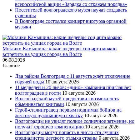
всероссийской акции «Зарядка со стражем порядка»
Посетителей волгоградского музея научат создавать
сувениры
В Волгограде состоялся концерт виртуоза органной
музыки
Мозаики Камышина: какие шедевры соц-арта можно
встретить на улицах города на Волге
06.08.2026
Главное
Два района Волгограда с 11 августа ждёт отключение
горячей воды
10 августа 2026
11 медведей и 20 львов: «дино»-компания приглашает
волгоградцев в гости
10 августа 2026
Волгоградский музей предоставил возможность
обмениваться книгами
10 августа 2026
Герой-сталинградец первым поднимал бойцов на
жестокую рукопашную схватку
10 августа 2026
Волгоградцы не увидят полное солнечное затмение, но
получат хорошую компенсацию
10 августа 2026
Волгоградцы могут попасть в число ста лучших
специалистов детского отдыха страны
9 августа 2026