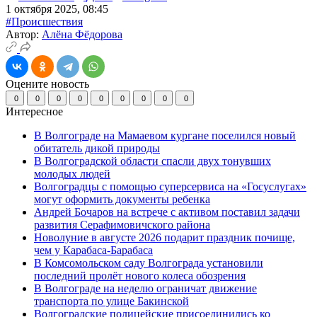
1 октября 2025, 08:45
#Происшествия
Автор:
Алёна Фёдорова
Оцените новость
0
0
0
0
0
0
0
0
0
Интересное
В Волгограде на Мамаевом кургане поселился новый
обитатель дикой природы
В Волгоградской области спасли двух тонувших
молодых людей
Волгоградцы с помощью суперсервиса на «Госуслугах»
могут оформить документы ребенка
Андрей Бочаров на встрече с активом поставил задачи
развития Серафимовичского района
Новолуние в августе 2026 подарит праздник почище,
чем у Карабаса-Барабаса
В Комсомольском саду Волгограда установили
последний пролёт нового колеса обозрения
В Волгограде на неделю ограничат движение
транспорта по улице Бакинской
Волгоградские полицейские присоединились ко