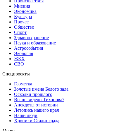
Происшествия
Мнения
Экономика
Культура
Прочее
Общество
Спорт
Здравоохранение
Наука и образование
Астрособытия
Экология
ЖКХ
СВО
Спецпроекты
Геометка
Золотые имена Белого зала
Осколки прошлого
Вы не видели Тихонова?
Анекдоты от истории
Летопись нашего края
Наши люди
Хроники Сталинграда
Меню