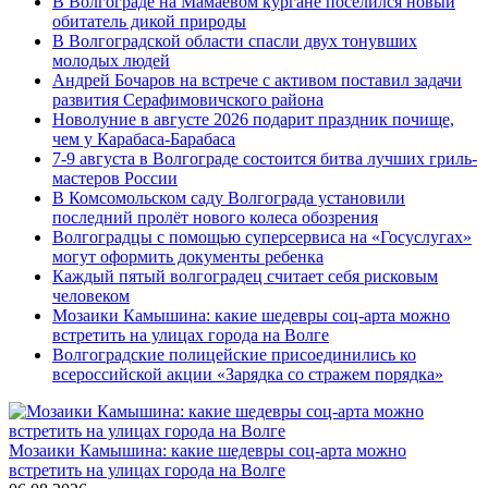
В Волгограде на Мамаевом кургане поселился новый
обитатель дикой природы
В Волгоградской области спасли двух тонувших
молодых людей
Андрей Бочаров на встрече с активом поставил задачи
развития Серафимовичского района
Новолуние в августе 2026 подарит праздник почище,
чем у Карабаса-Барабаса
7-9 августа в Волгограде состоится битва лучших гриль-
мастеров России
В Комсомольском саду Волгограда установили
последний пролёт нового колеса обозрения
Волгоградцы с помощью суперсервиса на «Госуслугах»
могут оформить документы ребенка
Каждый пятый волгоградец считает себя рисковым
человеком
Мозаики Камышина: какие шедевры соц-арта можно
встретить на улицах города на Волге
Волгоградские полицейские присоединились ко
всероссийской акции «Зарядка со стражем порядка»
Мозаики Камышина: какие шедевры соц-арта можно
встретить на улицах города на Волге