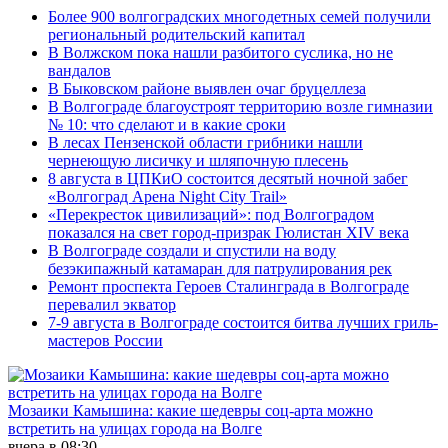
Более 900 волгоградских многодетных семей получили
региональный родительский капитал
В Волжском пока нашли разбитого суслика, но не
вандалов
В Быковском районе выявлен очаг бруцеллеза
В Волгограде благоустроят территорию возле гимназии
№ 10: что сделают и в какие сроки
В лесах Пензенской области грибники нашли
чернеющую лисичку и шляпочную плесень
8 августа в ЦПКиО состоится десятый ночной забег
«Волгоград Арена Night City Trail»
«Перекресток цивилизаций»: под Волгоградом
показался на свет город-призрак Гюлистан XIV века
В Волгограде создали и спустили на воду
безэкипажный катамаран для патрулирования рек
Ремонт проспекта Героев Сталинграда в Волгограде
перевалил экватор
7-9 августа в Волгограде состоится битва лучших гриль-
мастеров России
Мозаики Камышина: какие шедевры соц-арта можно
встретить на улицах города на Волге
вчера в 08:30