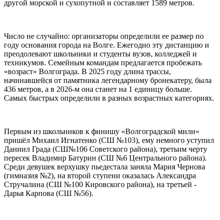
другой морской и сухопутной и составляет 1589 метров.
Число не случайно: организаторы определили ее размер по
году основания города на Волге. Ежегодно эту дистанцию и
преодолевают школьники и студенты вузов, колледжей и
техникумов. Семейным командам предлагается пробежать
«возраст» Волгограда. В 2025 году длина трассы,
начинавшейся от памятника легендарному бронекатеру, была
436 метров, а в 2026-м она станет на 1 единицу больше.
Самых быстрых определили в разных возрастных категориях.
Первым из школьников к финишу «Волгоградской мили»
пришёл Михаил Игнатенко (СШ №103), ему немного уступил
Даниил Града (СШ№106 Советского района), третьим черту
пересек Владимир Батурин (СШ №6 Центрального района).
Среди девушек верхушку пьедестала заняла Мария Чернова
(гимназия №2), на второй ступени оказалась Александра
Стручалина (СШ №100 Кировского района), на третьей -
Дарья Карпова (СШ №56).