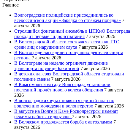
Главное
Волгоградские полицейские присоединились ко
всероссийской акции «Зарядка со стражем порядка»
7
августа 2026
Строящийся фонтанный ансамбль в ЦПКиО Волгограда
проходит первые гидроиспытания
7 августа 2026
В Волгоградской области состоялся фестиваль ГТО
среди лиц с нарушением слуха
7 августа 2026
В Волгограде наградили сто лучших деятелей спорта
региона
7 августа 2026
В Волгограде на неделю ограничат движение
транспорта по улице Бакинской
7 августа 2026
В детских лагерях Волгоградской области стартовали
последние смены
7 августа 2026
В Комсомольском саду Волгограда установили
последний пролёт нового колеса обозрения
7 августа
2026
В волгоградских вузах появится единый план по
вовлечению молодежи в волонтерство
7 августа 2026
В августе на Волге и Каме Росводресурсы изменят
режимы работы гидроузлов
7 августа 2026
В Волжском продолжается борьба с автохламом
7
августа 2026