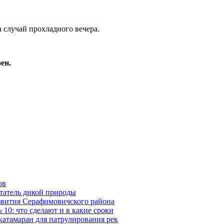
 случай прохладного вечера.
ен.
ов
татель дикой природы
азвития Серафимовичского района
10: что сделают и в какие сроки
катамаран для патрулирования рек