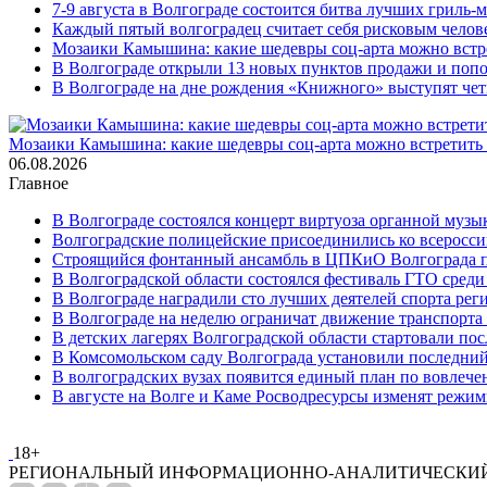
7-9 августа в Волгограде состоится битва лучших гриль-
Каждый пятый волгоградец считает себя рисковым челов
Мозаики Камышина: какие шедевры соц-арта можно встре
В Волгограде открыли 13 новых пунктов продажи и попо
В Волгограде на дне рождения «Книжного» выступят че
Мозаики Камышина: какие шедевры соц-арта можно встретить 
06.08.2026
Главное
В Волгограде состоялся концерт виртуоза органной музы
Волгоградские полицейские присоединились ко всеросси
Строящийся фонтанный ансамбль в ЦПКиО Волгограда п
В Волгоградской области состоялся фестиваль ГТО среди
В Волгограде наградили сто лучших деятелей спорта рег
В Волгограде на неделю ограничат движение транспорта
В детских лагерях Волгоградской области стартовали по
В Комсомольском саду Волгограда установили последний
В волгоградских вузах появится единый план по вовлеч
В августе на Волге и Каме Росводресурсы изменят режи
18+
РЕГИОНАЛЬНЫЙ ИНФОРМАЦИОННО-АНАЛИТИЧЕСКИЙ