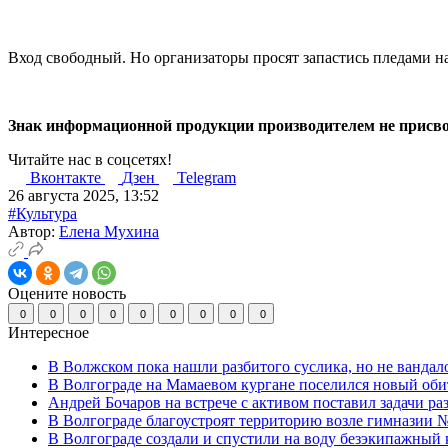
Вход свободный. Но организаторы просят запастись пледами на
Знак информационной продукции производителем не присво
Читайте нас в соцсетях!
Вконтакте
Дзен
Telegram
26 августа 2025, 13:52
#Культура
Автор:
Елена Мухина
Оцените новость
0
0
0
0
0
0
0
0
0
Интересное
В Волжском пока нашли разбитого суслика, но не вандал
В Волгограде на Мамаевом кургане поселился новый оби
Андрей Бочаров на встрече с активом поставил задачи р
В Волгограде благоустроят территорию возле гимназии № 
В Волгограде создали и спустили на воду безэкипажный 